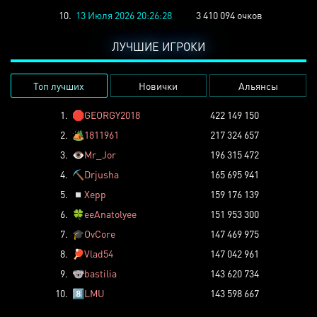
10.
13 Июля 2026 20:26:28
3 410 094 очков
ЛУЧШИЕ ИГРОКИ
Топ лучших
Новички
Альянсы
1.
🛑
GEORGY2018
422 149 150
2.
🏕️
1811961
217 324 657
3.
👁️
Mr_Jor
196 315 472
4.
⛏️
Drjusha
165 695 941
5.
◽
Xepp
159 176 139
6.
🍀
eeAnatolyee
151 953 300
7.
🎓
OvCore
147 469 975
8.
🏓
Vlad54
147 042 961
9.
🐨
bastilia
143 620 734
10.
8️⃣
LMU
143 598 667