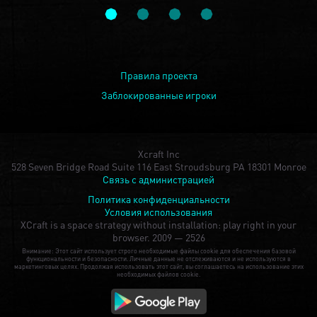
Правила проекта
Заблокированные игроки
Xcraft Inc
528 Seven Bridge Road Suite 116 East Stroudsburg PA 18301 Monroe
Связь с администрацией
Политика конфиденциальности
Условия использования
XCraft is a space strategy without installation: play right in your
browser.
2009 — 2526
Внимание: Этот сайт использует строго необходимые файлы cookie для обеспечения базовой
функциональности и безопасности. Личные данные не отслеживаются и не используются в
маркетинговых целях. Продолжая использовать этот сайт, вы соглашаетесь на использование этих
необходимых файлов cookie.