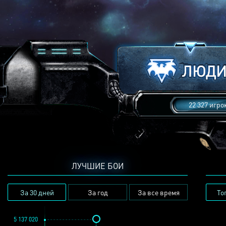
22 327 игро
ЛУЧШИЕ БОИ
За 30 дней
За год
За все время
То
5 137 020