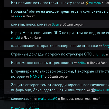
Нет возможности построить шахту газа
от
⚡
Victoria
в
Ло
Продажа/ обмен на дендре предметов и компонентов 
от
Zakk
в
Сенат
кометы, поиск комет
от
Seen
в
Общий форум
Игрок Месть спиливает ОПС но при этом не видно ни е
amobi
в
Ловим баги
планирование отправки, планирование отправки
от
Ser
Странные доклады по урону по структуре ОПС
от
ChiGo
в
Невозможно попасть в трек полета
от
hellox
в
Ловим баги
В предверии Альянсовой реформы, Некоторые статист
истории
от
MAMOHT
в
Общий форум
Защита авторов тем от скоординированного глушения 
информаци, Законодательная инициатива.
от
🏦
bank123
колонизация
от
makaralex92
в
Вопросы новичков людей
Перейти на форум