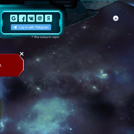
↑
Или войдите через
.