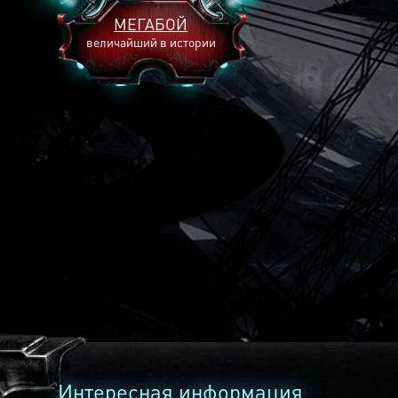
МЕГАБОЙ
величайший в истории
2893
2269
2240
Интересная информация