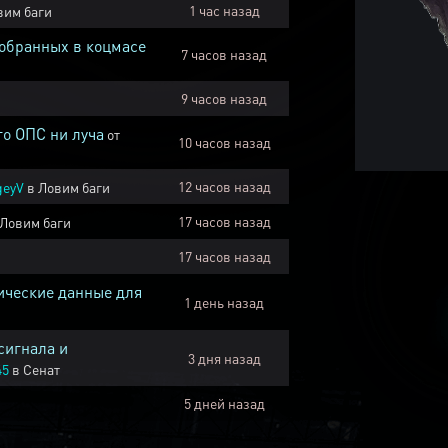
1 час назад
вим баги
собранных в коцмасе
7 часов назад
9 часов назад
го ОПС ни луча
от
10 часов назад
12 часов назад
geyV
в
Ловим баги
17 часов назад
Ловим баги
17 часов назад
ические данные для
1 день назад
сигнала и
3 дня назад
45
в
Сенат
5 дней назад