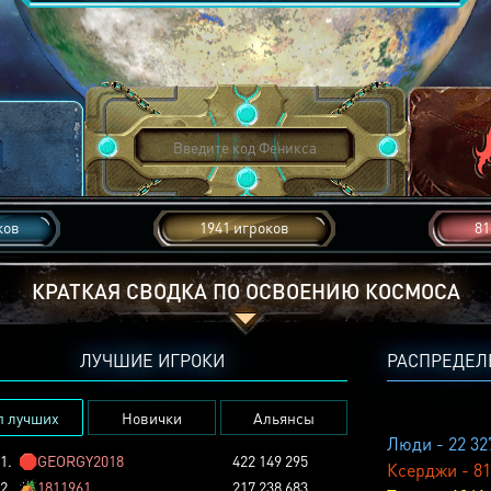
ков
1941 игроков
81
КРАТКАЯ СВОДКА ПО ОСВОЕНИЮ КОСМОСА
ЛУЧШИЕ ИГРОКИ
РАСПРЕДЕЛ
п лучших
Новички
Альянсы
Люди - 22 32
1.
🛑
GEORGY2018
422 149 295
Ксерджи - 81
2.
🏕️
1811961
217 238 683