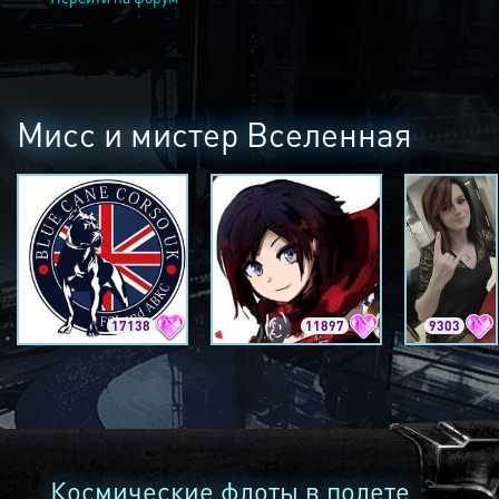
Мисс и мистер Вселенная
17138
11897
9303
Космические флоты в полете