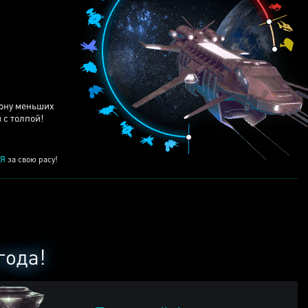
ЕЙ
рону меньших
 с толпой!
Я
за свою расу!
года!