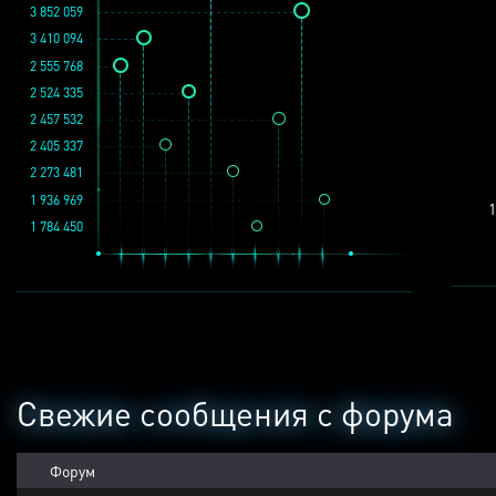
3 852 059
3 410 094
2 555 768
2 524 335
2 457 532
2 405 337
2 273 481
1 936 969
1
1 784 450
Свежие сообщения с форума
Форум