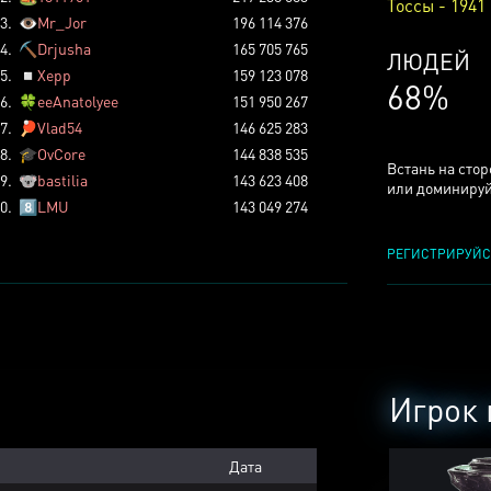
Тоссы - 1941
3.
👁️
Mr_Jor
196 114 376
4.
⛏️
Drjusha
165 705 765
КСЕРДЖ
5.
◽
Xepp
159 123 078
25%
6.
🍀
eeAnatolyee
151 950 267
7.
🏓
Vlad54
146 625 283
8.
🎓
OvCore
144 838 535
Встань на сто
9.
🐨
bastilia
143 623 408
или доминируй
0.
8️⃣
LMU
143 049 274
РЕГИСТРИРУЙС
Игрок 
Дата