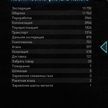
Экспедиция
13 750
Оборона
11 962
Переработка
3964
Колонизация
3904
Передислокация
1826
Транспорт
1316
Дальняя экспедиция
875
Уничтожение
751
Атака
597
Оккупация
518
Доставка
121
Забрать товар
33
Пожирание
7
Шпионаж
5
Заражение скважины газа
3
Ракетная атака
2
Заражение шахты металла
1