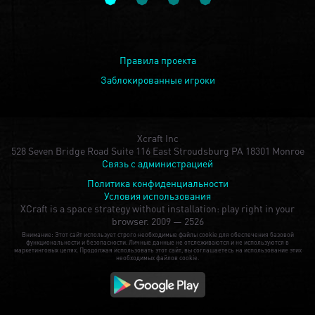
Правила проекта
Заблокированные игроки
Xcraft Inc
528 Seven Bridge Road Suite 116 East Stroudsburg PA 18301 Monroe
Связь с администрацией
Политика конфиденциальности
Условия использования
XCraft is a space strategy without installation: play right in your
browser.
2009 — 2526
Внимание: Этот сайт использует строго необходимые файлы cookie для обеспечения базовой
функциональности и безопасности. Личные данные не отслеживаются и не используются в
маркетинговых целях. Продолжая использовать этот сайт, вы соглашаетесь на использование этих
необходимых файлов cookie.