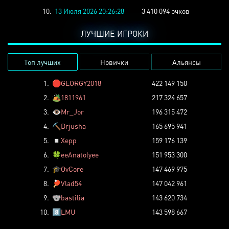
10.
13 Июля 2026 20:26:28
3 410 094 очков
ЛУЧШИЕ ИГРОКИ
Топ лучших
Новички
Альянсы
1.
🛑
GEORGY2018
422 149 150
2.
🏕️
1811961
217 324 657
3.
👁️
Mr_Jor
196 315 472
4.
⛏️
Drjusha
165 695 941
5.
◽
Xepp
159 176 139
6.
🍀
eeAnatolyee
151 953 300
7.
🎓
OvCore
147 469 975
8.
🏓
Vlad54
147 042 961
9.
🐨
bastilia
143 620 734
10.
8️⃣
LMU
143 598 667