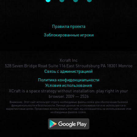
Правила проекта
Заблокированные игроки
Xcraft Inc
528 Seven Bridge Road Suite 116 East Stroudsburg PA 18301 Monroe
Связь с администрацией
Политика конфиденциальности
Условия использования
XCraft is a space strategy without installation: play right in your
browser.
2009 — 2526
Внимание: Этот сайт использует строго необходимые файлы cookie для обеспечения базовой
функциональности и безопасности. Личные данные не отслеживаются и не используются в
маркетинговых целях. Продолжая использовать этот сайт, вы соглашаетесь на использование этих
необходимых файлов cookie.