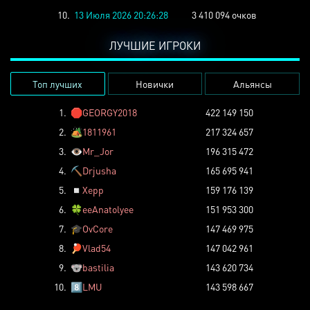
10.
13 Июля 2026 20:26:28
3 410 094 очков
ЛУЧШИЕ ИГРОКИ
Топ лучших
Новички
Альянсы
1.
🛑
GEORGY2018
422 149 150
2.
🏕️
1811961
217 324 657
3.
👁️
Mr_Jor
196 315 472
4.
⛏️
Drjusha
165 695 941
5.
◽
Xepp
159 176 139
6.
🍀
eeAnatolyee
151 953 300
7.
🎓
OvCore
147 469 975
8.
🏓
Vlad54
147 042 961
9.
🐨
bastilia
143 620 734
10.
8️⃣
LMU
143 598 667