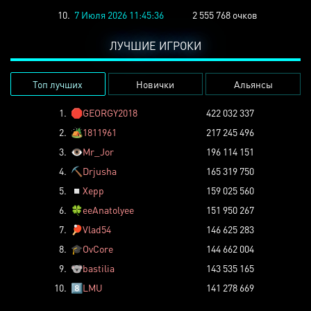
10.
7 Июля 2026 11:45:36
2 555 768 очков
ЛУЧШИЕ ИГРОКИ
Топ лучших
Новички
Альянсы
1.
🛑
GEORGY2018
422 032 337
2.
🏕️
1811961
217 245 496
3.
👁️
Mr_Jor
196 114 151
4.
⛏️
Drjusha
165 319 750
5.
◽
Xepp
159 025 560
6.
🍀
eeAnatolyee
151 950 267
7.
🏓
Vlad54
146 625 283
8.
🎓
OvCore
144 662 004
9.
🐨
bastilia
143 535 165
10.
8️⃣
LMU
141 278 669