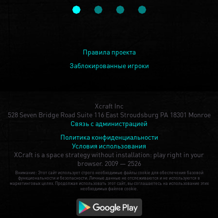
Правила проекта
Заблокированные игроки
Xcraft Inc
528 Seven Bridge Road Suite 116 East Stroudsburg PA 18301 Monroe
Связь с администрацией
Политика конфиденциальности
Условия использования
XCraft is a space strategy without installation: play right in your
browser.
2009 — 2526
Внимание: Этот сайт использует строго необходимые файлы cookie для обеспечения базовой
функциональности и безопасности. Личные данные не отслеживаются и не используются в
маркетинговых целях. Продолжая использовать этот сайт, вы соглашаетесь на использование этих
необходимых файлов cookie.