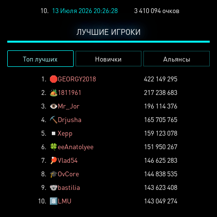
10.
13 Июля 2026 20:26:28
3 410 094 очков
ЛУЧШИЕ ИГРОКИ
Топ лучших
Новички
Альянсы
1.
🛑
GEORGY2018
422 149 295
2.
🏕️
1811961
217 238 683
3.
👁️
Mr_Jor
196 114 376
4.
⛏️
Drjusha
165 705 765
5.
◽
Xepp
159 123 078
6.
🍀
eeAnatolyee
151 950 267
7.
🏓
Vlad54
146 625 283
8.
🎓
OvCore
144 838 535
9.
🐨
bastilia
143 623 408
10.
8️⃣
LMU
143 049 274