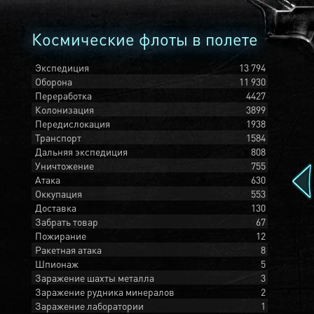
Космические флоты в полете
Экспедиция
13 794
Оборона
11 930
Переработка
4427
Колонизация
3899
Передислокация
1938
Транспорт
1584
Дальняя экспедиция
808
Уничтожение
755
Атака
630
Оккупация
553
Доставка
130
Забрать товар
67
Пожирание
12
Ракетная атака
8
Шпионаж
5
Заражение шахты металла
3
Заражение рудника минералов
2
Заражение лаборатории
1