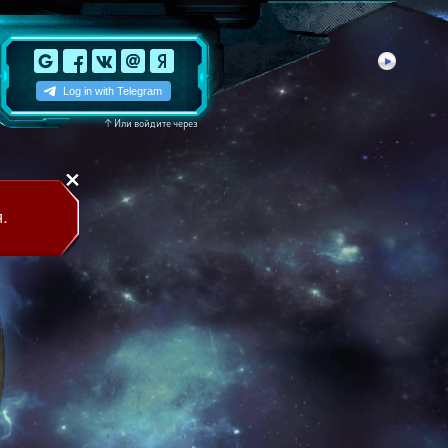
↑
Или войдите через
.