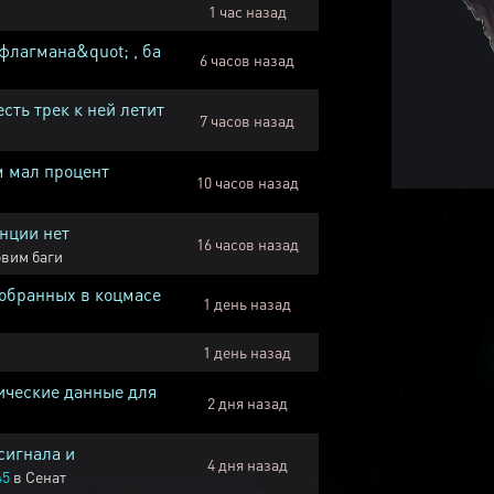
1 час назад
флагмана&quot; , ба
6 часов назад
есть трек к ней летит
7 часов назад
м мал процент
10 часов назад
нции нет
16 часов назад
вим баги
собранных в коцмасе
1 день назад
1 день назад
ические данные для
2 дня назад
сигнала и
4 дня назад
45
в
Сенат