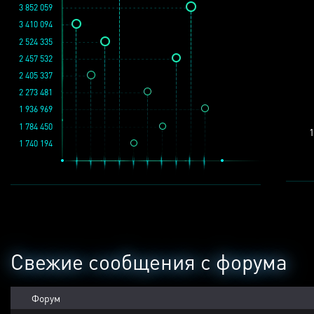
3 852 059
3 410 094
2 524 335
2 457 532
2 405 337
2 273 481
1 936 969
1 784 450
1
1 740 194
Свежие сообщения с форума
Форум