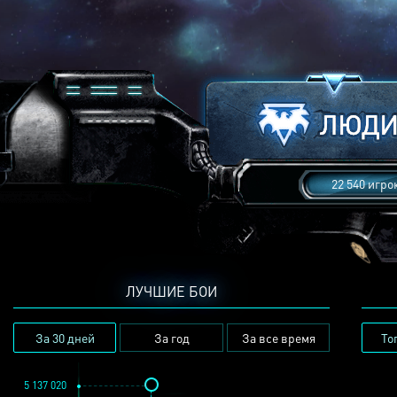
22 540 игро
ЛУЧШИЕ БОИ
За 30 дней
За год
За все время
То
5 137 020