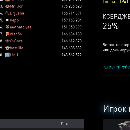
Тоссы - 1941
3.
👁️
Mr_Jor
196 236 520
4.
⛏️
Drjusha
165 714 391
КСЕРДЖ
5.
◽
Xepp
159 163 204
25%
6.
🍀
eeAnatolyee
151 950 399
7.
🏓
Vlad54
146 634 180
8.
🎓
OvCore
146 612 370
Встань на сто
9.
🐨
bastilia
143 608 339
или доминируй
0.
8️⃣
LMU
143 562 522
РЕГИСТРИРУЙС
Игрок 
Дата