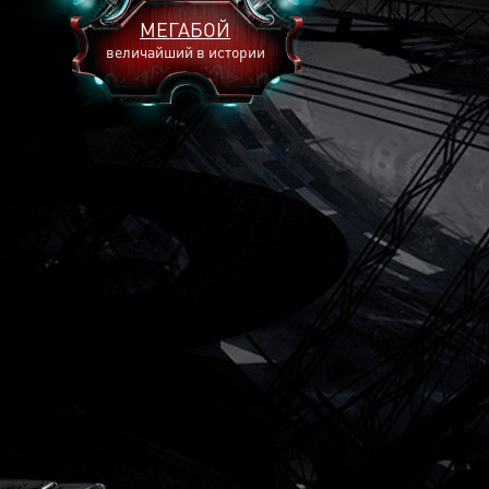
МЕГАБОЙ
величайший в истории
2893
2269
2240