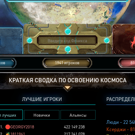
ков
1941 игроков
81
КРАТКАЯ СВОДКА ПО ОСВОЕНИЮ КОСМОСА
ЛУЧШИЕ ИГРОКИ
РАСПРЕДЕЛ
п лучших
Новички
Альянсы
Люди - 22 54
1.
🛑
GEORGY2018
422 149 238
Ксерджи - 81
2.
🏕️
1811961
217 241 078