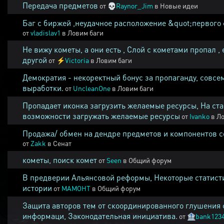
Передача предметов
от
💀
Raynor_Jim
в
Новые идеи
Баг с биржей ,неудачное расположение &quot;первого 
от
vladislav1
в
Ловим баги
Не вижу кометы, а они есть , Слой с кометами пропал , 
другой
от
⚡
Victoria
в
Ловим баги
Демократия - некоректный бонус за пропаганду, совсе
выработки.
от
UncleanOne
в
Ловим баги
Пропадает иконка загрузить желаемые ресурсы, На ста
возможности загружать желаемые ресурсы
от
Ivanko
в
Ло
Продажа/ обмен на дендре предметов и компонентов 
от
Zakk
в
Сенат
кометы, поиск комет
от
Seen
в
Общий форум
В предверии Альянсовой реформы, Некоторые статист
истории
от
MAMOHT
в
Общий форум
Защита авторов тем от скоординированного глушения 
информаци, Законодательная инициатива.
от
🏦
bank123