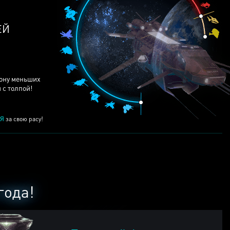
ЕЙ
рону меньших
 с толпой!
Я
за свою расу!
года!