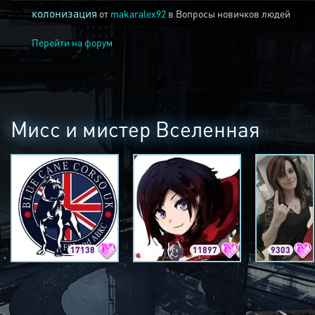
колонизация
от
makaralex92
в
Вопросы новичков людей
Перейти на форум
Мисс и мистер Вселенная
17138
11897
9303