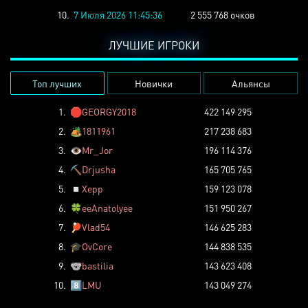
10.
7 Июля 2026 11:45:36
2 555 768 очков
ЛУЧШИЕ ИГРОКИ
Топ лучших
Новички
Альянсы
1.
🛑
GEORGY2018
422 149 295
2.
🏕️
1811961
217 238 683
3.
👁️
Mr_Jor
196 114 376
4.
⛏️
Drjusha
165 705 765
5.
◽
Xepp
159 123 078
6.
🍀
eeAnatolyee
151 950 267
7.
🏓
Vlad54
146 625 283
8.
🎓
OvCore
144 838 535
9.
🐨
bastilia
143 623 408
10.
8️⃣
LMU
143 049 274