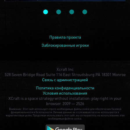
Правила проекта
Заблокированные игроки
Xcraft Inc
528 Seven Bridge Road Suite 116 East Stroudsburg PA 18301 Monroe
Связь с администрацией
Политика конфиденциальности
Условия использования
XCraft is a space strategy without installation: play right in your
browser.
2009 — 2526
Внимание: Этот сайт использует строго необходимые файлы cookie для обеспечения базовой
функциональности и безопасности. Личные данные не отслеживаются и не используются в
маркетинговых целях. Продолжая использовать этот сайт, вы соглашаетесь на использование этих
необходимых файлов cookie.