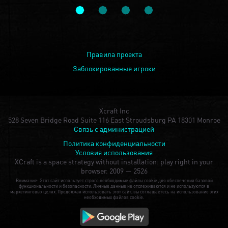
Правила проекта
Заблокированные игроки
Xcraft Inc
528 Seven Bridge Road Suite 116 East Stroudsburg PA 18301 Monroe
Связь с администрацией
Политика конфиденциальности
Условия использования
XCraft is a space strategy without installation: play right in your
browser.
2009 — 2526
Внимание: Этот сайт использует строго необходимые файлы cookie для обеспечения базовой
функциональности и безопасности. Личные данные не отслеживаются и не используются в
маркетинговых целях. Продолжая использовать этот сайт, вы соглашаетесь на использование этих
необходимых файлов cookie.