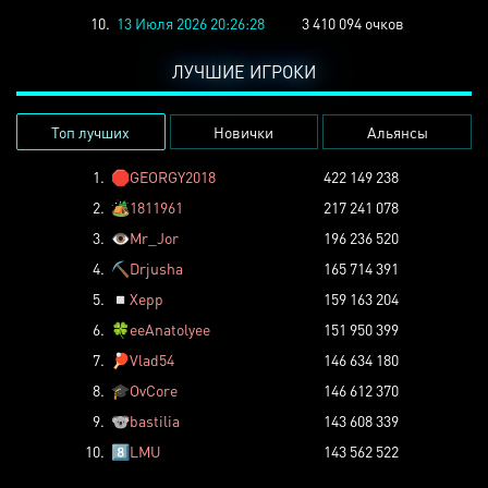
10.
13 Июля 2026 20:26:28
3 410 094 очков
ЛУЧШИЕ ИГРОКИ
Топ лучших
Новички
Альянсы
1.
🛑
GEORGY2018
422 149 238
2.
🏕️
1811961
217 241 078
3.
👁️
Mr_Jor
196 236 520
4.
⛏️
Drjusha
165 714 391
5.
◽
Xepp
159 163 204
6.
🍀
eeAnatolyee
151 950 399
7.
🏓
Vlad54
146 634 180
8.
🎓
OvCore
146 612 370
9.
🐨
bastilia
143 608 339
10.
8️⃣
LMU
143 562 522