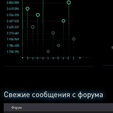
3 852 059
3 410 094
2 524 335
2 457 532
2 405 337
2 273 481
1 936 969
1 784 450
1
1 740 194
Свежие сообщения с форума
Форум