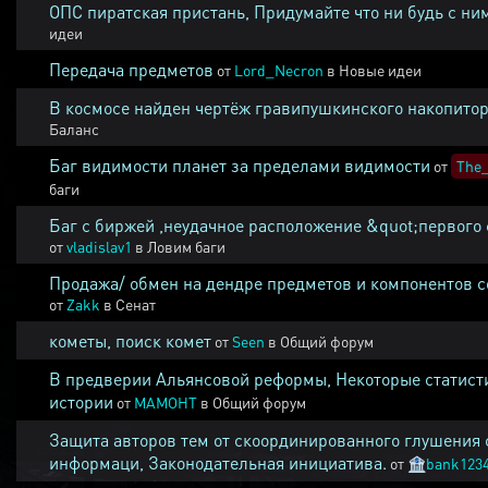
ОПС пиратская пристань, Придумайте что ни будь с ни
идеи
Передача предметов
от
Lord_Necron
в
Новые идеи
В космосе найден чертёж гравипушкинского накопитор
Баланс
Баг видимости планет за пределами видимости
от
The_
баги
Баг с биржей ,неудачное расположение &quot;первого 
от
vladislav1
в
Ловим баги
Продажа/ обмен на дендре предметов и компонентов 
от
Zakk
в
Сенат
кометы, поиск комет
от
Seen
в
Общий форум
В предверии Альянсовой реформы, Некоторые статист
истории
от
MAMOHT
в
Общий форум
Защита авторов тем от скоординированного глушения 
информаци, Законодательная инициатива.
от
🏦
bank123