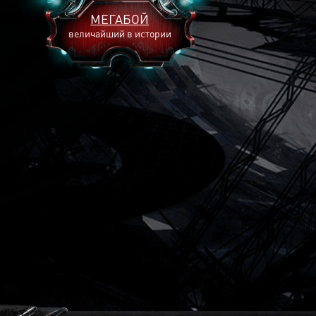
МЕГАБОЙ
величайший в истории
2893
2269
2240