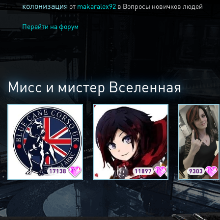
колонизация
от
makaralex92
в
Вопросы новичков людей
Перейти на форум
Мисс и мистер Вселенная
17138
11897
9303