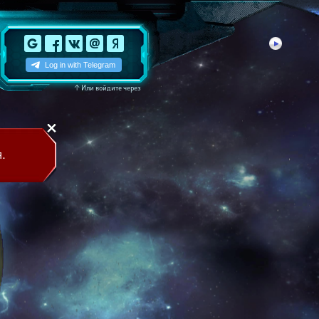
↑
Или войдите через
.