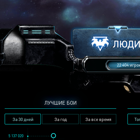
22 404 игро
ЛУЧШИЕ БОИ
За 30 дней
За год
За все время
То
5 137 020