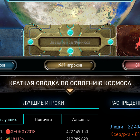
ков
1941 игроков
81
КРАТКАЯ СВОДКА ПО ОСВОЕНИЮ КОСМОСА
ЛУЧШИЕ ИГРОКИ
РАСПРЕДЕЛ
п лучших
Новички
Альянсы
Люди - 22 40
1.
🛑
GEORGY2018
422 149 150
Ксерджи - 81
2.
🏕️
1811961
217 289 828