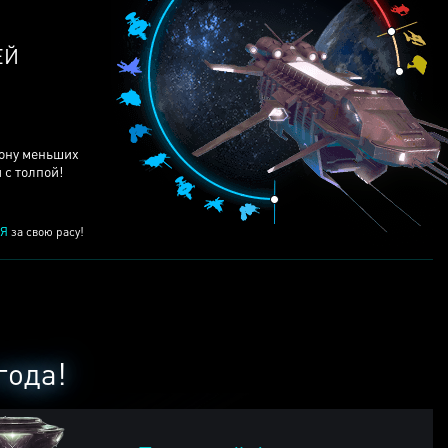
ЕЙ
рону меньших
 с толпой!
Я
за свою расу!
года!