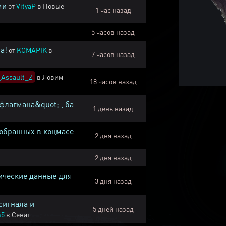
ми
от
VityaP
в
Новые
1 час назад
5 часов назад
а!
от
KOMAPIK
в
7 часов назад
Assault_Z
в
Ловим
18 часов назад
флагмана&quot; , ба
1 день назад
собранных в коцмасе
2 дня назад
2 дня назад
ические данные для
3 дня назад
сигнала и
5 дней назад
45
в
Сенат