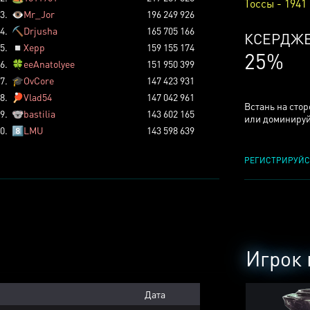
Тоссы - 1941
3.
👁️
Mr_Jor
196 249 926
4.
⛏️
Drjusha
165 705 166
КСЕРДЖ
5.
◽
Xepp
159 155 174
25%
6.
🍀
eeAnatolyee
151 950 399
7.
🎓
OvCore
147 423 931
8.
🏓
Vlad54
147 042 961
Встань на сто
9.
🐨
bastilia
143 602 165
или доминируй
0.
8️⃣
LMU
143 598 639
РЕГИСТРИРУЙС
Игрок 
Дата