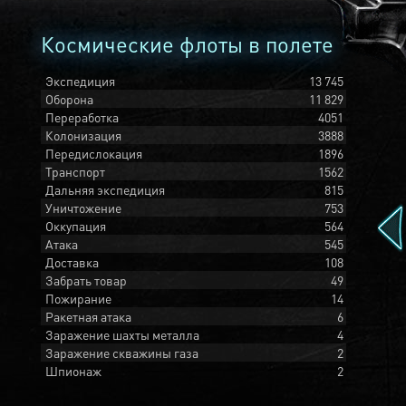
Космические флоты в полете
Экспедиция
13 745
Оборона
11 829
Переработка
4051
Колонизация
3888
Передислокация
1896
Транспорт
1562
Дальняя экспедиция
815
Уничтожение
753
Оккупация
564
Атака
545
Доставка
108
Забрать товар
49
Пожирание
14
Ракетная атака
6
Заражение шахты металла
4
Заражение скважины газа
2
Шпионаж
2