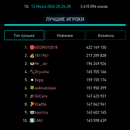
10.
13 Июля 2026 20:26:28
3 410 094 очков
ЛУЧШИЕ ИГРОКИ
Топ лучших
Новички
Альянсы
1.
🛑
GEORGY2018
422 149 150
2.
🏕️
1811961
217 289 828
3.
👁️
Mr_Jor
196 249 926
4.
⛏️
Drjusha
165 705 166
5.
◽
Xepp
159 155 174
6.
🍀
eeAnatolyee
151 950 399
7.
🎓
OvCore
147 423 931
8.
🏓
Vlad54
147 042 961
9.
🐨
bastilia
143 602 165
10.
8️⃣
LMU
143 598 639