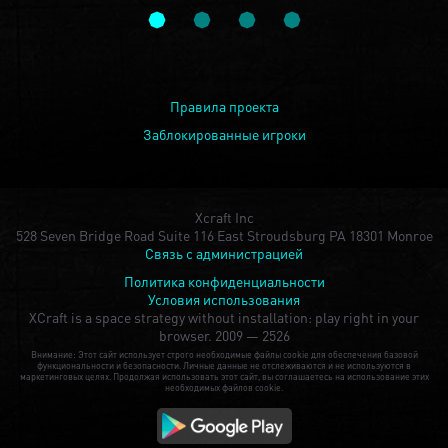
Правила проекта
Заблокированные игроки
Xcraft Inc
528 Seven Bridge Road Suite 116 East Stroudsburg PA 18301 Monroe
Связь с администрацией
Политика конфиденциальности
Условия использования
XCraft is a space strategy without installation: play right in your
browser.
2009 — 2526
Внимание: Этот сайт использует строго необходимые файлы cookie для обеспечения базовой
функциональности и безопасности. Личные данные не отслеживаются и не используются в
маркетинговых целях. Продолжая использовать этот сайт, вы соглашаетесь на использование этих
необходимых файлов cookie.