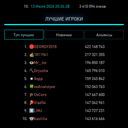
10.
13 Июля 2026 20:26:28
3 410 094 очков
ЛУЧШИЕ ИГРОКИ
Топ лучших
Новички
Альянсы
1.
🛑
GEORGY2018
422 148 743
2.
🏕️
1811961
217 321 355
3.
👁️
Mr_Jor
196 850 187
4.
⛏️
Drjusha
165 796 010
5.
◽
Xepp
159 245 842
6.
🍀
eeAnatolyee
152 063 763
7.
🎓
OvCore
147 667 600
8.
🏓
Vlad54
147 042 961
9.
8️⃣
LMU
143 727 231
10.
🐨
bastilia
143 616 664