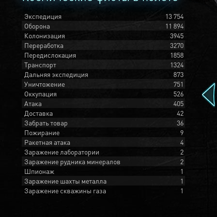
Экспедиция
13 754
Оборона
11 894
Колонизация
3945
Переработка
3270
Передислокация
1858
Транспорт
1324
Дальняя экспедиция
873
Уничтожение
751
Оккупация
526
Атака
405
Доставка
42
Забрать товар
36
Пожирание
9
Ракетная атака
4
Заражение лаборатории
2
Заражение рудника минералов
2
Шпионаж
1
Заражение шахты металла
1
Заражение скважины газа
1