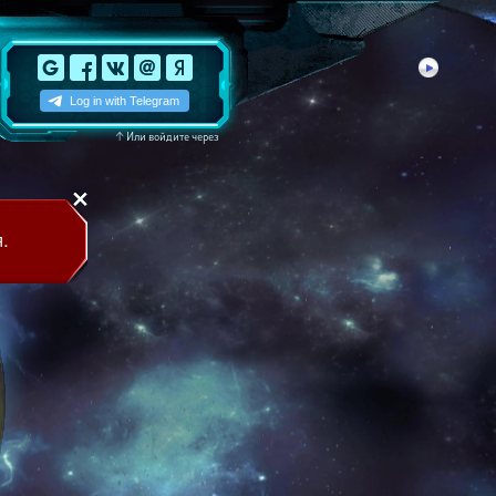
↑
Или войдите через
.