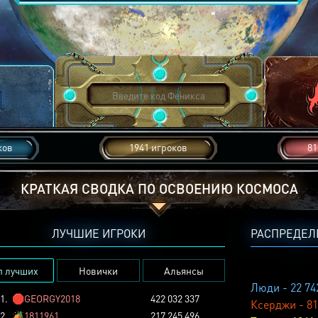
ков
1941 игроков
81
КРАТКАЯ СВОДКА ПО ОСВОЕНИЮ КОСМОСА
ЛУЧШИЕ ИГРОКИ
РАСПРЕДЕЛ
п лучших
Новички
Альянсы
Люди - 22 74
1.
🛑
GEORGY2018
422 032 337
Ксерджи - 81
2.
🏕️
1811961
217 245 496