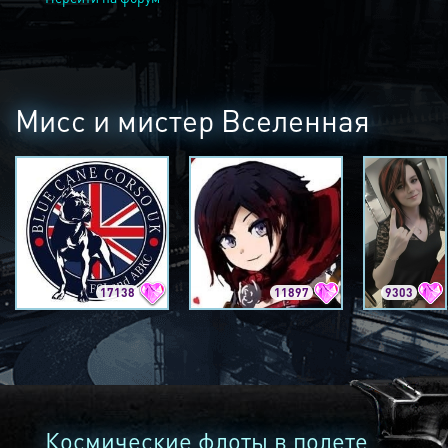
Мисс и мистер Вселенная
17138
11897
9303
Космические флоты в полете