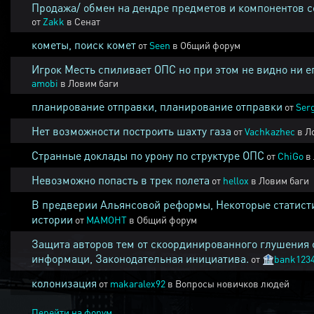
Продажа/ обмен на дендре предметов и компонентов 
от
Zakk
в
Сенат
кометы, поиск комет
от
Seen
в
Общий форум
Игрок Месть спиливает ОПС но при этом не видно ни е
amobi
в
Ловим баги
планирование отправки, планирование отправки
от
Ser
Нет возможности построить шахту газа
от
Vachkazhec
в
Л
Странные доклады по урону по структуре ОПС
от
ChiGo
в
Невозможно попасть в трек полета
от
hellox
в
Ловим баги
В предверии Альянсовой реформы, Некоторые статист
истории
от
MAMOHT
в
Общий форум
Защита авторов тем от скоординированного глушения 
информаци, Законодательная инициатива.
от
🏦
bank123
колонизация
от
makaralex92
в
Вопросы новичков людей
Перейти на форум