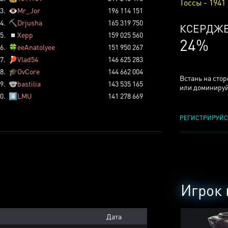
Тоссы - 1941
3.
👁️
Mr_Jor
196 114 151
4.
⛏️
Drjusha
165 319 750
КСЕРДЖ
5.
◽
Xepp
159 025 560
24%
6.
🍀
eeAnatolyee
151 950 267
7.
🏓
Vlad54
146 625 283
8.
🎓
OvCore
144 662 004
Встань на сто
9.
🐨
bastilia
143 535 165
или доминируй
0.
8️⃣
LMU
141 278 669
РЕГИСТРИРУЙС
Игрок 
Дата