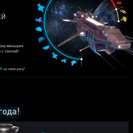
ЕЙ
рону меньших
 с толпой!
Я
за свою расу!
года!