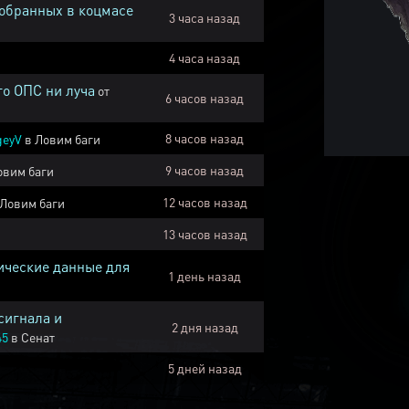
собранных в коцмасе
3 часа назад
4 часа назад
го ОПС ни луча
от
6 часов назад
8 часов назад
geyV
в
Ловим баги
9 часов назад
овим баги
12 часов назад
Ловим баги
13 часов назад
ические данные для
1 день назад
сигнала и
2 дня назад
45
в
Сенат
5 дней назад