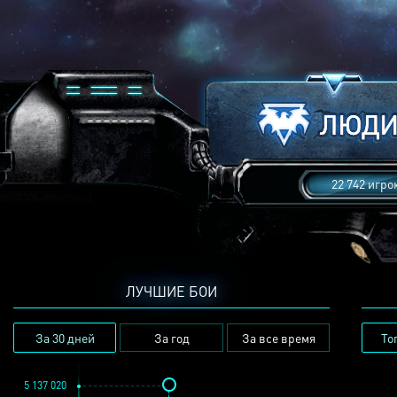
22 742 игро
ЛУЧШИЕ БОИ
За 30 дней
За год
За все время
То
5 137 020