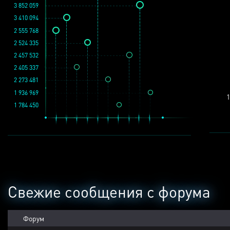
3 852 059
3 410 094
2 555 768
2 524 335
2 457 532
2 405 337
2 273 481
1 936 969
1
1 784 450
Свежие сообщения с форума
Форум