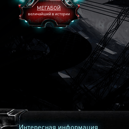
МЕГАБОЙ
величайший в истории
2893
2269
2240
Интересная информация