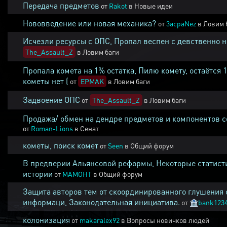
Передача предметов
от
Rakot
в
Новые идеи
Нововведение или новая механика?
от
3acpaNez
в
Ловим 
Исчезли ресурсы с ОПС, Пропал веспен с девственно 
The_Assault_Z
в
Ловим баги
Пропала комета на 1% остатка, Пилю комету, остаётся 
кометы нет (
от
EPMAK
в
Ловим баги
Задвоение ОПС
от
The_Assault_Z
в
Ловим баги
Продажа/ обмен на дендре предметов и компонентов 
от
Roman-Lions
в
Сенат
кометы, поиск комет
от
Seen
в
Общий форум
В предверии Альянсовой реформы, Некоторые статист
истории
от
MAMOHT
в
Общий форум
Защита авторов тем от скоординированного глушения 
информаци, Законодательная инициатива.
от
🏦
bank123
колонизация
от
makaralex92
в
Вопросы новичков людей