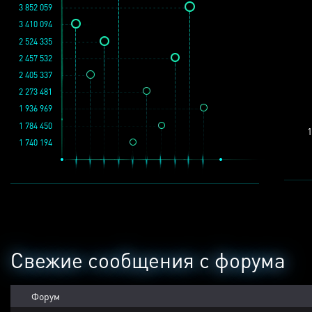
3 852 059
3 410 094
2 524 335
2 457 532
2 405 337
2 273 481
1 936 969
1 784 450
1
1 740 194
Свежие сообщения с форума
Форум