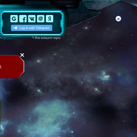
↑
Или войдите через
.