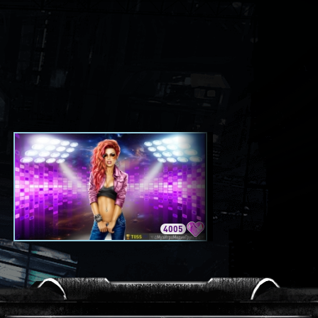
4005
3420