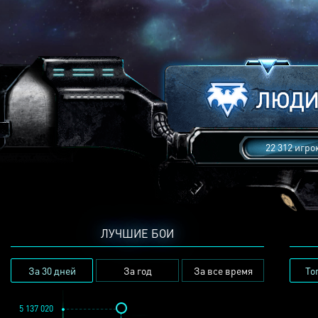
22 312 игро
ЛУЧШИЕ БОИ
За 30 дней
За год
За все время
То
5 137 020