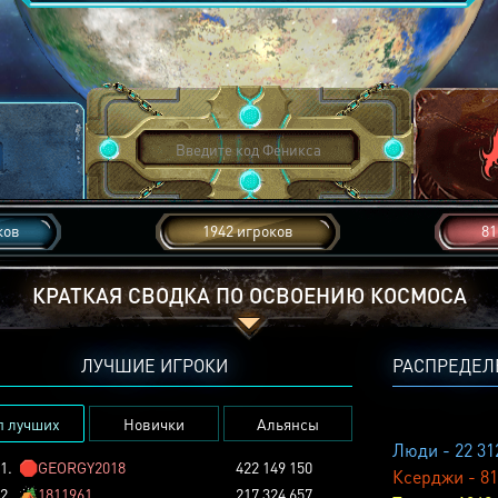
ков
1942 игроков
81
КРАТКАЯ СВОДКА ПО ОСВОЕНИЮ КОСМОСА
ЛУЧШИЕ ИГРОКИ
РАСПРЕДЕЛ
п лучших
Новички
Альянсы
Люди - 22 31
1.
🛑
GEORGY2018
422 149 150
Ксерджи - 81
2.
🏕️
1811961
217 324 657