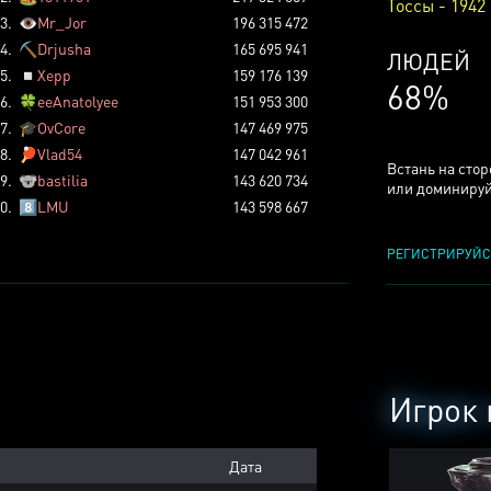
Тоссы - 1942
3.
👁️
Mr_Jor
196 315 472
4.
⛏️
Drjusha
165 695 941
КСЕРДЖ
5.
◽
Xepp
159 176 139
25%
6.
🍀
eeAnatolyee
151 953 300
7.
🎓
OvCore
147 469 975
8.
🏓
Vlad54
147 042 961
Встань на сто
9.
🐨
bastilia
143 620 734
или доминируй
0.
8️⃣
LMU
143 598 667
РЕГИСТРИРУЙС
Игрок 
Дата