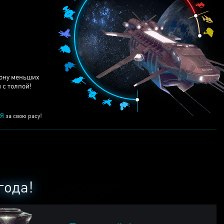
ЕЙ
рону меньших
 с толпой!
Я
за свою расу!
года!