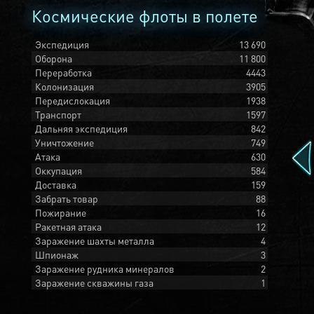
Космические флоты в полете
Экспедиция
13 690
Оборона
11 800
Переработка
4443
Колонизация
3905
Передислокация
1938
Транспорт
1597
Дальняя экспедиция
842
Уничтожение
749
Атака
630
Оккупация
584
Доставка
159
Забрать товар
88
Пожирание
16
Ракетная атака
12
Заражение шахты металла
4
Шпионаж
3
Заражение рудника минералов
2
Заражение скважины газа
1