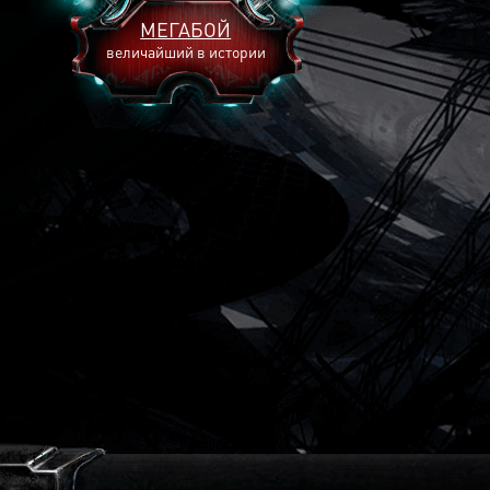
МЕГАБОЙ
величайший в истории
2893
2269
2240