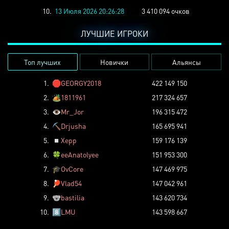
10.
13 Июля 2026 20:26:28
3 410 094 очков
ЛУЧШИЕ ИГРОКИ
Топ лучших
Новички
Альянсы
1.
🛑
GEORGY2018
422 149 150
2.
🏕️
1811961
217 324 657
3.
👁️
Mr_Jor
196 315 472
4.
⛏️
Drjusha
165 695 941
5.
◽
Xepp
159 176 139
6.
🍀
eeAnatolyee
151 953 300
7.
🎓
OvCore
147 469 975
8.
🏓
Vlad54
147 042 961
9.
🐨
bastilia
143 620 734
10.
8️⃣
LMU
143 598 667