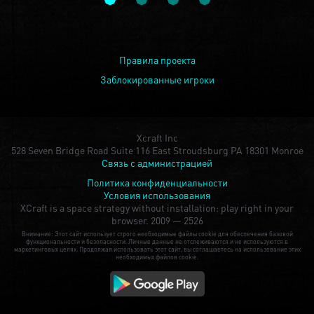
Правила проекта
Заблокированные игроки
Xcraft Inc
528 Seven Bridge Road Suite 116 East Stroudsburg PA 18301 Monroe
Связь с администрацией
Политика конфиденциальности
Условия использования
XCraft is a space strategy without installation: play right in your
browser.
2009 — 2526
Внимание: Этот сайт использует строго необходимые файлы cookie для обеспечения базовой
функциональности и безопасности. Личные данные не отслеживаются и не используются в
маркетинговых целях. Продолжая использовать этот сайт, вы соглашаетесь на использование этих
необходимых файлов cookie.