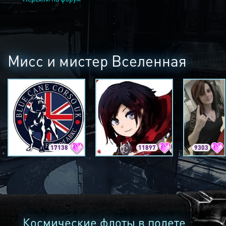
Мисс и мистер Вселенная
17138
11897
9303
Космические флоты в полете