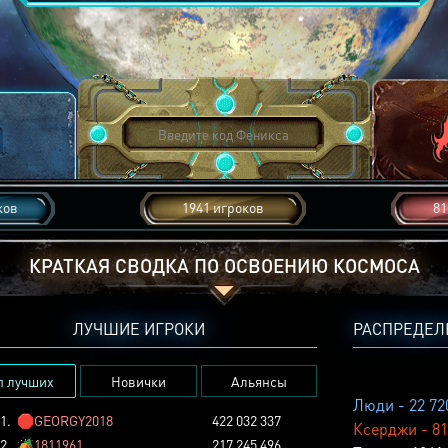
ков
1941 игроков
81
КРАТКАЯ СВОДКА ПО ОСВОЕНИЮ КОСМОСА
ЛУЧШИЕ ИГРОКИ
РАСПРЕДЕЛ
п лучших
Новички
Альянсы
Люди - 22 72
1.
🛑
GEORGY2018
422 032 337
Ксерджи - 81
2.
🏕️
1811961
217 245 496