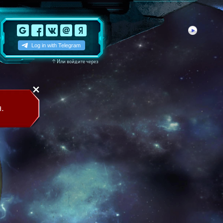
↑
Или войдите через
.