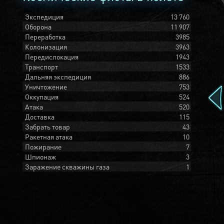
Экспедиция
13 760
Оборона
11 907
Переработка
3985
Колонизация
3963
Передислокация
1943
Транспорт
1533
Дальняя экспедиция
886
Уничтожение
753
Оккупация
524
Атака
520
Доставка
115
Забрать товар
43
Ракетная атака
10
Пожирание
7
Шпионаж
3
Заражение скважины газа
1