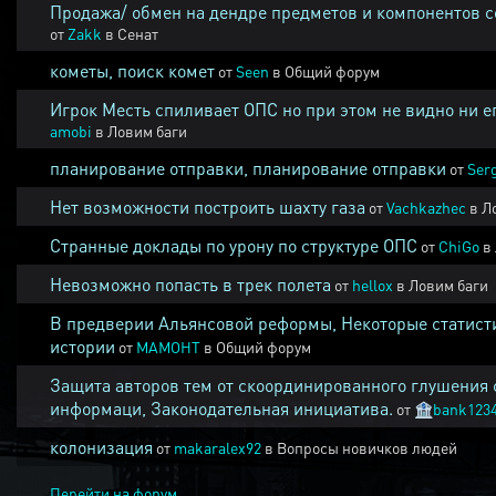
Продажа/ обмен на дендре предметов и компонентов 
от
Zakk
в
Сенат
кометы, поиск комет
от
Seen
в
Общий форум
Игрок Месть спиливает ОПС но при этом не видно ни е
amobi
в
Ловим баги
планирование отправки, планирование отправки
от
Ser
Нет возможности построить шахту газа
от
Vachkazhec
в
Л
Странные доклады по урону по структуре ОПС
от
ChiGo
в
Невозможно попасть в трек полета
от
hellox
в
Ловим баги
В предверии Альянсовой реформы, Некоторые статист
истории
от
MAMOHT
в
Общий форум
Защита авторов тем от скоординированного глушения 
информаци, Законодательная инициатива.
от
🏦
bank123
колонизация
от
makaralex92
в
Вопросы новичков людей
Перейти на форум