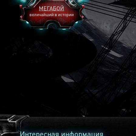
МЕГАБОЙ
величайший в истории
2893
2269
2240
Интересная информация