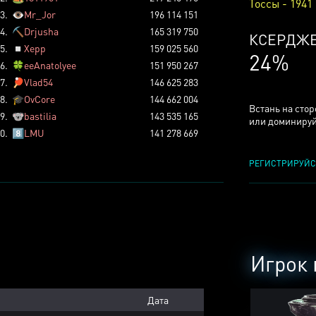
Тоссы - 1941
3.
👁️
Mr_Jor
196 114 151
4.
⛏️
Drjusha
165 319 750
КСЕРДЖ
5.
◽
Xepp
159 025 560
24%
6.
🍀
eeAnatolyee
151 950 267
7.
🏓
Vlad54
146 625 283
8.
🎓
OvCore
144 662 004
Встань на сто
9.
🐨
bastilia
143 535 165
или доминируй
0.
8️⃣
LMU
141 278 669
РЕГИСТРИРУЙС
Игрок 
Дата