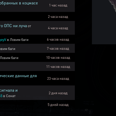
собранных в коцмасе
1 час назад
2 часа назад
го ОПС ни луча
от
4 часа назад
6 часов назад
geyV
в
Ловим баги
7 часов назад
овим баги
10 часов назад
Ловим баги
11 часов назад
ические данные для
23 часа назад
сигнала и
2 дня назад
45
в
Сенат
5 дней назад