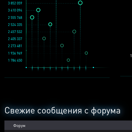
3 852 059
3 410 094
2 555 768
2 524 335
2 457 532
2 405 337
2 273 481
1 936 969
1
1 784 450
Свежие сообщения с форума
Форум