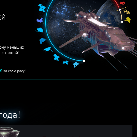
ЕЙ
рону меньших
 с толпой!
Я
за свою расу!
года!