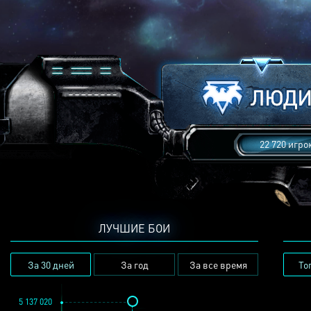
22 720 игро
ЛУЧШИЕ БОИ
За 30 дней
За год
За все время
То
5 137 020