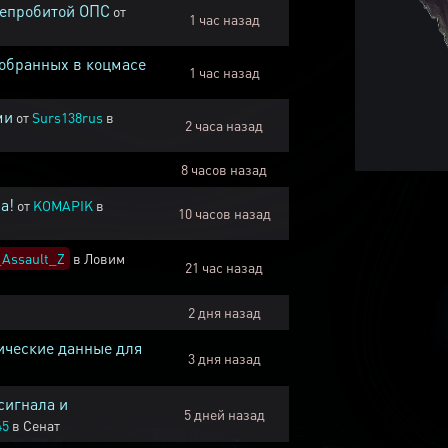
непробитой ОПС
от
1 час назад
собранных в коцмасе
1 час назад
ми
от
Surs138rus
в
2 часа назад
8 часов назад
а!
от
KOMAPIK
в
10 часов назад
Assault_Z
в
Ловим
21 час назад
2 дня назад
ические данные для
3 дня назад
сигнала и
5 дней назад
45
в
Сенат