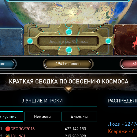
ков
1941 игроков
81
КРАТКАЯ СВОДКА ПО ОСВОЕНИЮ КОСМОСА
ЛУЧШИЕ ИГРОКИ
РАСПРЕДЕЛ
п лучших
Новички
Альянсы
Люди - 22 47
1.
🛑
GEORGY2018
422 149 150
Ксерджи - 81
2.
🏕️
1811961
217 289 828