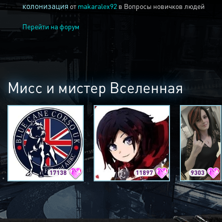
колонизация
от
makaralex92
в
Вопросы новичков людей
Перейти на форум
Мисс и мистер Вселенная
17138
11897
9303