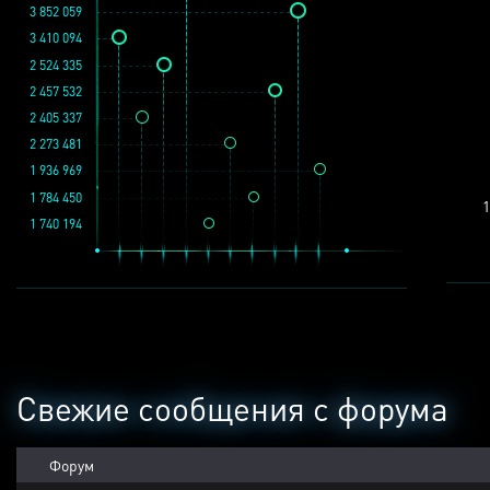
3 852 059
3 410 094
2 524 335
2 457 532
2 405 337
2 273 481
1 936 969
1 784 450
1
1 740 194
Свежие сообщения с форума
Форум