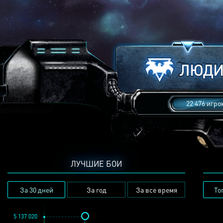
22 476 игро
ЛУЧШИЕ БОИ
За 30 дней
За год
За все время
То
5 137 020