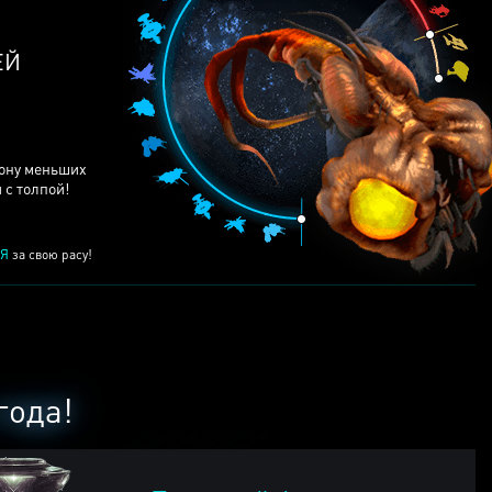
рону меньших
 с толпой!
Я
за свою расу!
года!