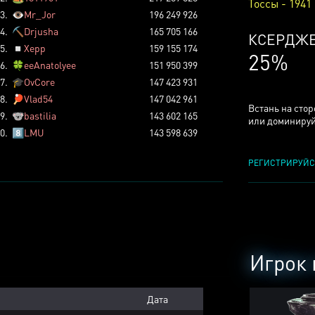
Тоссы - 1941
3.
👁️
Mr_Jor
196 249 926
4.
⛏️
Drjusha
165 705 166
ТОССОВ
5.
◽
Xepp
159 155 174
5%
6.
🍀
eeAnatolyee
151 950 399
7.
🎓
OvCore
147 423 931
8.
🏓
Vlad54
147 042 961
Встань на сто
9.
🐨
bastilia
143 602 165
или доминируй
0.
8️⃣
LMU
143 598 639
РЕГИСТРИРУЙС
Игрок 
Дата