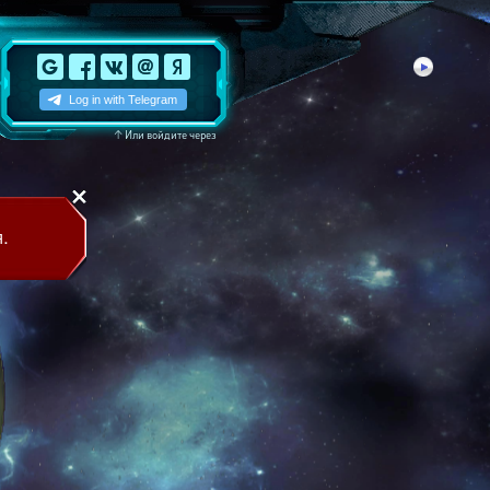
↑
Или войдите через
.