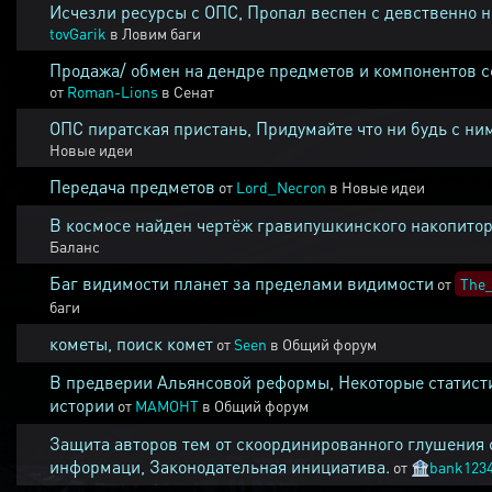
Исчезли ресурсы с ОПС, Пропал веспен с девственно 
tovGarik
в
Ловим баги
Продажа/ обмен на дендре предметов и компонентов 
от
Roman-Lions
в
Сенат
ОПС пиратская пристань, Придумайте что ни будь с ни
Новые идеи
Передача предметов
от
Lord_Necron
в
Новые идеи
В космосе найден чертёж гравипушкинского накопитор
Баланс
Баг видимости планет за пределами видимости
от
The_
баги
кометы, поиск комет
от
Seen
в
Общий форум
В предверии Альянсовой реформы, Некоторые статист
истории
от
MAMOHT
в
Общий форум
Защита авторов тем от скоординированного глушения 
информаци, Законодательная инициатива.
от
🏦
bank123