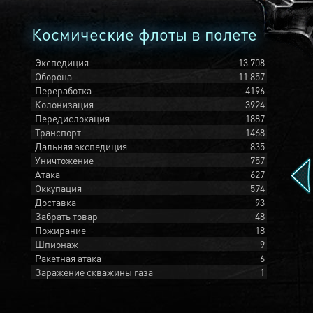
Космические флоты в полете
Экспедиция
13 708
Оборона
11 857
Переработка
4196
Колонизация
3924
Передислокация
1887
Транспорт
1468
Дальняя экспедиция
835
Уничтожение
757
Атака
627
Оккупация
574
Доставка
93
Забрать товар
48
Пожирание
18
Шпионаж
9
Ракетная атака
6
Заражение скважины газа
1