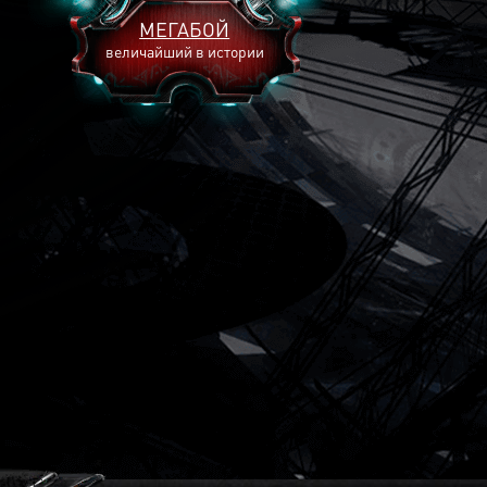
МЕГАБОЙ
величайший в истории
2893
2269
2240