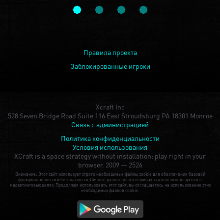
Правила проекта
Заблокированные игроки
Xcraft Inc
528 Seven Bridge Road Suite 116 East Stroudsburg PA 18301 Monroe
Связь с администрацией
Политика конфиденциальности
Условия использования
XCraft is a space strategy without installation: play right in your
browser.
2009 — 2526
Внимание: Этот сайт использует строго необходимые файлы cookie для обеспечения базовой
функциональности и безопасности. Личные данные не отслеживаются и не используются в
маркетинговых целях. Продолжая использовать этот сайт, вы соглашаетесь на использование этих
необходимых файлов cookie.