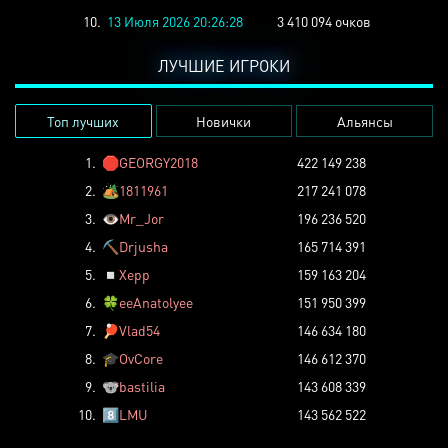
10.
13 Июля 2026 20:26:28
3 410 094 очков
ЛУЧШИЕ ИГРОКИ
Топ лучших
Новички
Альянсы
1.
🛑
GEORGY2018
422 149 238
2.
🏕️
1811961
217 241 078
3.
👁️
Mr_Jor
196 236 520
4.
⛏️
Drjusha
165 714 391
5.
◽
Xepp
159 163 204
6.
🍀
eeAnatolyee
151 950 399
7.
🏓
Vlad54
146 634 180
8.
🎓
OvCore
146 612 370
9.
🐨
bastilia
143 608 339
10.
8️⃣
LMU
143 562 522