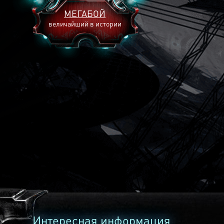
МЕГАБОЙ
величайший в истории
2893
2269
2240
Интересная информация