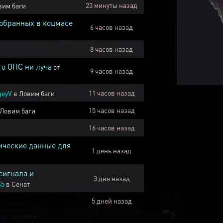
23 минуты назад
вим баги
собранных в коцмасе
6 часов назад
8 часов назад
го ОПС ни луча
от
9 часов назад
11 часов назад
geyV
в
Ловим баги
15 часов назад
Ловим баги
16 часов назад
ические данные для
1 день назад
сигнала и
3 дня назад
45
в
Сенат
5 дней назад