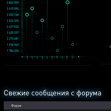
3 852 059
3 410 094
2 555 768
2 524 335
2 457 532
2 405 337
2 273 481
1 936 969
1
1 784 450
Свежие сообщения с форума
Форум