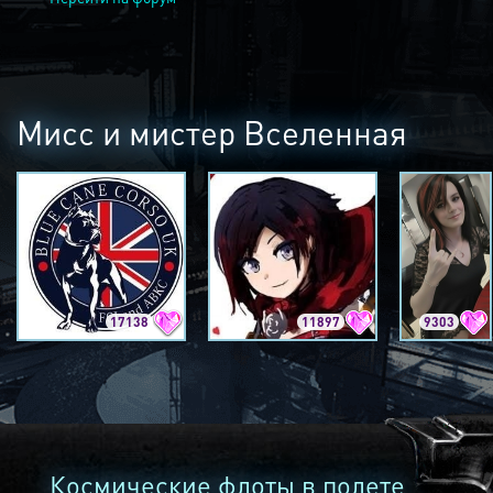
Мисс и мистер Вселенная
17138
11897
9303
Космические флоты в полете