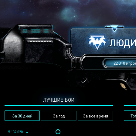
22 318 игро
ЛУЧШИЕ БОИ
За 30 дней
За год
За все время
То
5 137 020