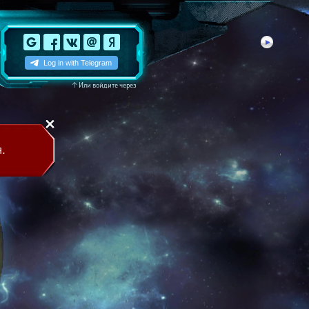
↑
Или войдите через
.