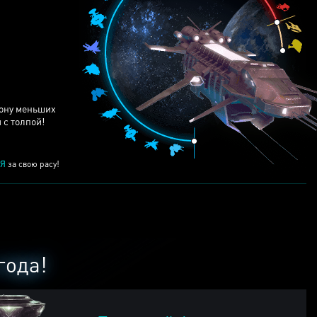
ЕЙ
рону меньших
 с толпой!
Я
за свою расу!
года!