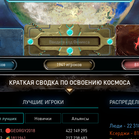
ков
1941 игроков
81
КРАТКАЯ СВОДКА ПО ОСВОЕНИЮ КОСМОСА
ЛУЧШИЕ ИГРОКИ
РАСПРЕДЕЛ
п лучших
Новички
Альянсы
Люди - 22 31
1.
🛑
GEORGY2018
422 149 295
Ксерджи - 81
2.
🏕️
1811961
217 238 683