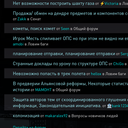
Нет возможности построить шахту газа
от
⚡
Victoria
в
Ло
Продажа/ обмен на дендре предметов и компонентов 
от
Zakk
в
Сенат
кометы, поиск комет
от
Seen
в
Общий форум
Игрок Месть спиливает ОПС но при этом не видно ни е
amobi
в
Ловим баги
планирование отправки, планирование отправки
от
Ser
Странные доклады по урону по структуре ОПС
от
ChiGo
в
Невозможно попасть в трек полета
от
hellox
в
Ловим баги
В предверии Альянсовой реформы, Некоторые статист
истории
от
MAMOHT
в
Общий форум
Защита авторов тем от скоординированного глушения 
информаци, Законодательная инициатива.
от
🏦
bank123
колонизация
от
makaralex92
в
Вопросы новичков людей
Перейти на форум