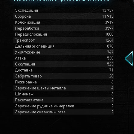
Экспедиция
13 737
Оборона
11 913
Колонизация
3919
Переработка
3597
Передислокация
1800
Транспорт
1264
Дальняя экспедиция
878
Уничтожение
747
Атака
530
Оккупация
523
Доставка
71
Забрать товар
28
Пожирание
6
Заражение шахты металла
4
Шпионаж
3
Ракетная атака
2
Заражение рудника минералов
2
Заражение скважины газа
2