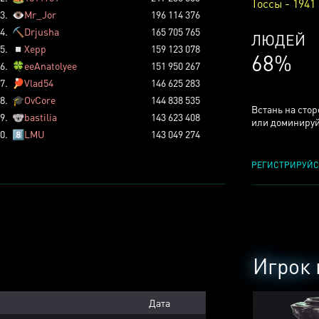
Тоссы - 1941
3.
👁️
Mr_Jor
196 114 376
4.
⛏️
Drjusha
165 705 765
КСЕРДЖ
5.
◽
Xepp
159 123 078
25%
6.
🍀
eeAnatolyee
151 950 267
7.
🏓
Vlad54
146 625 283
8.
🎓
OvCore
144 838 535
Встань на сто
9.
🐨
bastilia
143 623 408
или доминируй
0.
8️⃣
LMU
143 049 274
РЕГИСТРИРУЙС
Игрок 
Дата