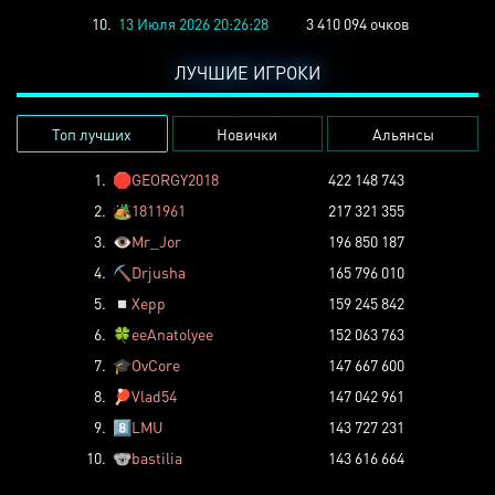
10.
13 Июля 2026 20:26:28
3 410 094 очков
ЛУЧШИЕ ИГРОКИ
Топ лучших
Новички
Альянсы
1.
🛑
GEORGY2018
422 148 743
2.
🏕️
1811961
217 321 355
3.
👁️
Mr_Jor
196 850 187
4.
⛏️
Drjusha
165 796 010
5.
◽
Xepp
159 245 842
6.
🍀
eeAnatolyee
152 063 763
7.
🎓
OvCore
147 667 600
8.
🏓
Vlad54
147 042 961
9.
8️⃣
LMU
143 727 231
10.
🐨
bastilia
143 616 664