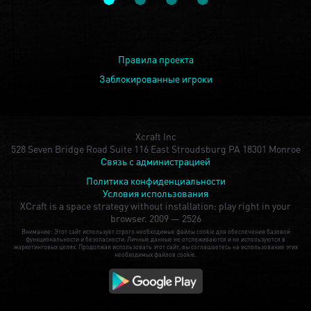
Правила проекта
Заблокированные игроки
Xcraft Inc
528 Seven Bridge Road Suite 116 East Stroudsburg PA 18301 Monroe
Связь с администрацией
Политика конфиденциальности
Условия использования
XCraft is a space strategy without installation: play right in your
browser.
2009 — 2526
Внимание: Этот сайт использует строго необходимые файлы cookie для обеспечения базовой
функциональности и безопасности. Личные данные не отслеживаются и не используются в
маркетинговых целях. Продолжая использовать этот сайт, вы соглашаетесь на использование этих
необходимых файлов cookie.