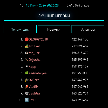
10.
13 Июля 2026 20:26:28
3 410 094 очков
ЛУЧШИЕ ИГРОКИ
Топ лучших
Новички
Альянсы
1.
🛑
GEORGY2018
422 149 150
2.
🏕️
1811961
217 324 657
3.
👁️
Mr_Jor
196 315 472
4.
⛏️
Drjusha
165 695 941
5.
◽
Xepp
159 176 139
6.
🍀
eeAnatolyee
151 953 300
7.
🎓
OvCore
147 469 975
8.
🏓
Vlad54
147 042 961
9.
🐨
bastilia
143 620 734
10.
8️⃣
LMU
143 598 667