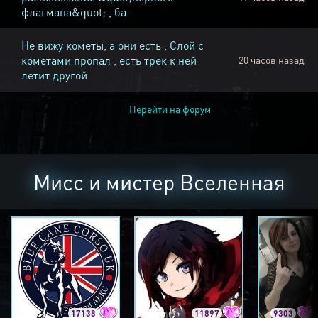
флагмана&quot; , ба
Не вижу кометы, а они есть , Слой с
кометами пропал , есть трек к ней
20 часов назад
летит другой
Перейти на форум
Мисс и мистер Вселенная
17138
11897
9303