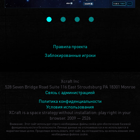
Правила проекта
Заблокированные игроки
Xcraft Inc
528 Seven Bridge Road Suite 116 East Stroudsburg PA 18301 Monroe
Связь с администрацией
Политика конфиденциальности
Условия использования
XCraft is a space strategy without installation: play right in your
browser.
2009 — 2526
Внимание: Этот сайт использует строго необходимые файлы cookie для обеспечения базовой
функциональности и безопасности. Личные данные не отслеживаются и не используются в
маркетинговых целях. Продолжая использовать этот сайт, вы соглашаетесь на использование этих
необходимых файлов cookie.