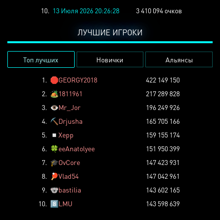
10.
13 Июля 2026 20:26:28
3 410 094 очков
ЛУЧШИЕ ИГРОКИ
Топ лучших
Новички
Альянсы
1.
🛑
GEORGY2018
422 149 150
2.
🏕️
1811961
217 289 828
3.
👁️
Mr_Jor
196 249 926
4.
⛏️
Drjusha
165 705 166
5.
◽
Xepp
159 155 174
6.
🍀
eeAnatolyee
151 950 399
7.
🎓
OvCore
147 423 931
8.
🏓
Vlad54
147 042 961
9.
🐨
bastilia
143 602 165
10.
8️⃣
LMU
143 598 639