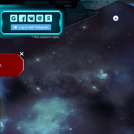
↑
Или войдите через
.