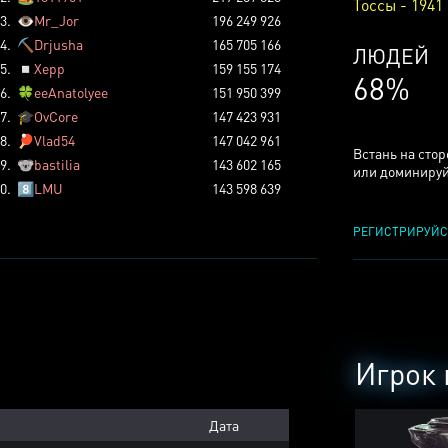
Тоссы - 1941
3.
👁️
Mr_Jor
196 249 926
4.
⛏️
Drjusha
165 705 166
КСЕРДЖ
5.
◽
Xepp
159 155 174
25%
6.
🍀
eeAnatolyee
151 950 399
7.
🎓
OvCore
147 423 931
8.
🏓
Vlad54
147 042 961
Встань на сто
9.
🐨
bastilia
143 602 165
или доминируй
0.
8️⃣
LMU
143 598 639
РЕГИСТРИРУЙС
Игрок 
Дата