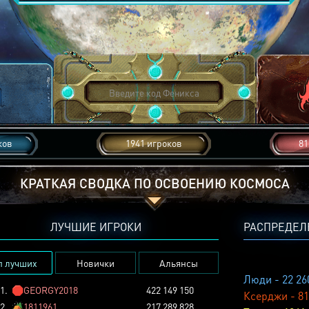
ков
1941 игроков
81
КРАТКАЯ СВОДКА ПО ОСВОЕНИЮ КОСМОСА
ЛУЧШИЕ ИГРОКИ
РАСПРЕДЕЛ
п лучших
Новички
Альянсы
Люди - 22 26
1.
🛑
GEORGY2018
422 149 150
Ксерджи - 81
2.
🏕️
1811961
217 289 828