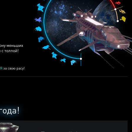
ЕЙ
рону меньших
 с толпой!
Я
за свою расу!
года!