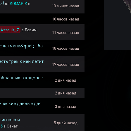
а!
от
KOMAPIK
в
10 минут назад
10 часов назад
Assault_Z
в
Ловим
11 часов назад
флагмана&quot; , ба
18 часов назад
есть трек к ней летит
19 часов назад
собранных в коцмасе
2 дня назад
2 дня назад
ические данные для
3 дня назад
сигнала и
5 дней назад
45
в
Сенат