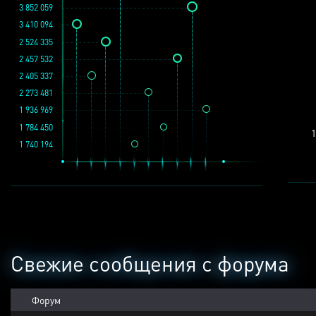
3 852 059
3 410 094
2 524 335
2 457 532
2 405 337
2 273 481
1 936 969
1 784 450
1
1 740 194
Свежие сообщения с форума
Форум