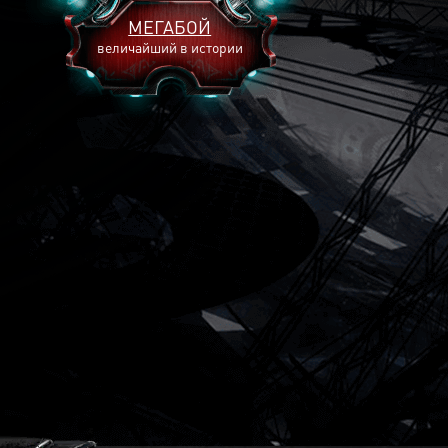
МЕГАБОЙ
величайший в истории
2893
2269
2240