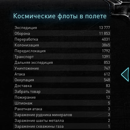
Космические флоты в полете
Экспедиция
13 777
Оборона
11 853
Переработка
4031
Колонизация
3865
Передислокация
1792
Транспорт
1391
Дальняя экспедиция
853
Уничтожение
747
Атака
612
Оккупация
548
Доставка
83
Забрать товар
26
Пожирание
12
Шпионаж
5
Ракетная атака
3
Заражение рудника минералов
3
Заражение шахты металла
2
Заражение скважины газа
1