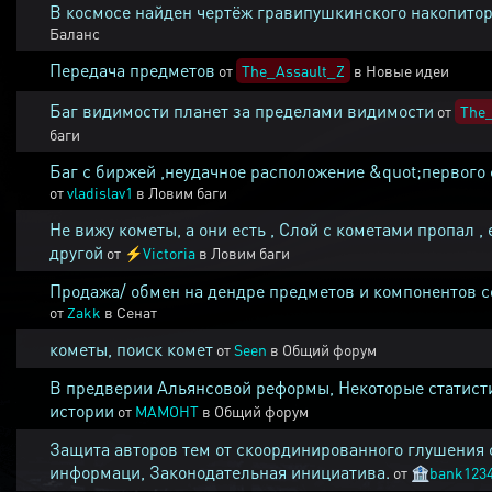
В космосе найден чертёж гравипушкинского накопитор
Баланс
Передача предметов
от
The_Assault_Z
в
Новые идеи
Баг видимости планет за пределами видимости
от
The_
баги
Баг с биржей ,неудачное расположение &quot;первого 
от
vladislav1
в
Ловим баги
Не вижу кометы, а они есть , Слой с кометами пропал , 
другой
от
⚡
Victoria
в
Ловим баги
Продажа/ обмен на дендре предметов и компонентов 
от
Zakk
в
Сенат
кометы, поиск комет
от
Seen
в
Общий форум
В предверии Альянсовой реформы, Некоторые статист
истории
от
MAMOHT
в
Общий форум
Защита авторов тем от скоординированного глушения 
информаци, Законодательная инициатива.
от
🏦
bank123