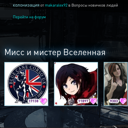
колонизация
от
makaralex92
в
Вопросы новичков людей
Перейти на форум
Мисс и мистер Вселенная
17138
11897
9303