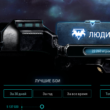
22 260 игро
ЛУЧШИЕ БОИ
За 30 дней
За год
За все время
То
5 137 020