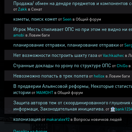
Продажа/ обмен на дендре предметов и компонентов 
от
Zakk
в
Сенат
кометы, поиск комет
от
Seen
в
Общий форум
Игрок Месть спиливает ОПС но при этом не видно ни е
amobi
в
Ловим баги
планирование отправки, планирование отправки
от
Ser
Нет возможности построить шахту газа
от
Vachkazhec
в
Л
Странные доклады по урону по структуре ОПС
от
ChiGo
в
Невозможно попасть в трек полета
от
hellox
в
Ловим баги
В предверии Альянсовой реформы, Некоторые статист
истории
от
MAMOHT
в
Общий форум
Защита авторов тем от скоординированного глушения 
информаци, Законодательная инициатива.
от
🏦
bank123
колонизация
от
makaralex92
в
Вопросы новичков людей
Перейти на форум