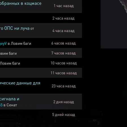
собранных в коцмасе
1 час назад
2 часа назад
го ОПС ни луча
от
4 часа назад
6 часов назад
geyV
в
Ловим баги
7 часов назад
овим баги
10 часов назад
Ловим баги
11 часов назад
ические данные для
23 часа назад
сигнала и
2 дня назад
45
в
Сенат
5 дней назад