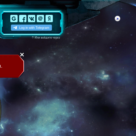
↑
Или войдите через
.