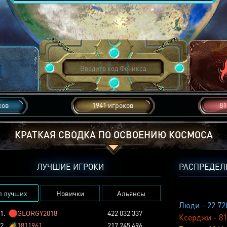
ков
1941 игроков
81
КРАТКАЯ СВОДКА ПО ОСВОЕНИЮ КОСМОСА
ЛУЧШИЕ ИГРОКИ
РАСПРЕДЕЛ
п лучших
Новички
Альянсы
Люди - 22 72
1.
🛑
GEORGY2018
422 032 337
Ксерджи - 81
2.
🏕️
1811961
217 245 496