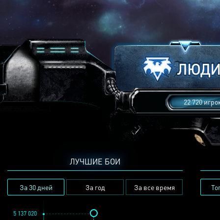
22 720 игро
ЛУЧШИЕ БОИ
За 30 дней
За год
За все время
То
5 137 020