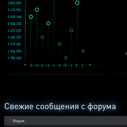
3 852 059
3 410 094
2 555 768
2 524 335
2 457 532
2 405 337
2 273 481
1 936 969
1
1 784 450
Свежие сообщения с форума
Форум