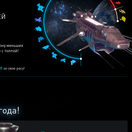
ЕЙ
рону меньших
 с толпой!
Я
за свою расу!
года!