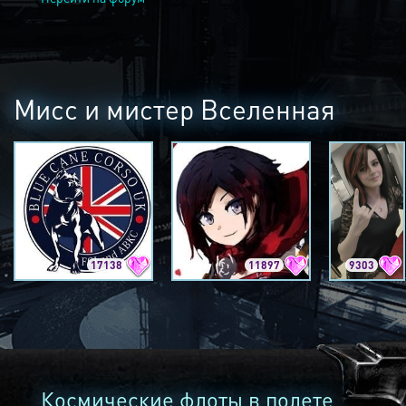
Мисс и мистер Вселенная
17138
11897
9303
Космические флоты в полете