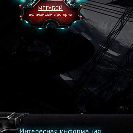
МЕГАБОЙ
величайший в истории
2893
2269
2240
Интересная информация