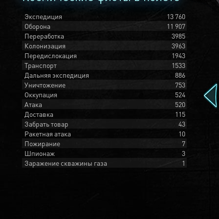
Экспедиция
13 760
Оборона
11 907
Переработка
3985
Колонизация
3963
Передислокация
1943
Транспорт
1533
Дальняя экспедиция
886
Уничтожение
753
Оккупация
524
Атака
520
Доставка
115
Забрать товар
43
Ракетная атака
10
Пожирание
7
Шпионаж
3
Заражение скважины газа
1