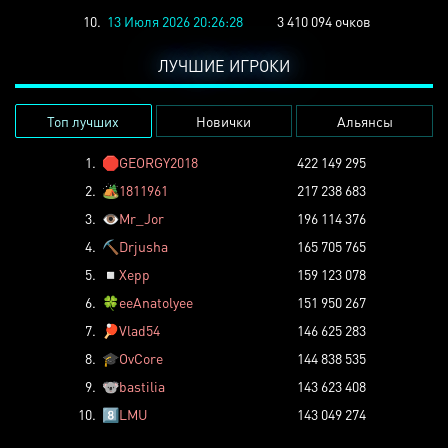
10.
13 Июля 2026 20:26:28
3 410 094 очков
ЛУЧШИЕ ИГРОКИ
Топ лучших
Новички
Альянсы
1.
🛑
GEORGY2018
422 149 295
2.
🏕️
1811961
217 238 683
3.
👁️
Mr_Jor
196 114 376
4.
⛏️
Drjusha
165 705 765
5.
◽
Xepp
159 123 078
6.
🍀
eeAnatolyee
151 950 267
7.
🏓
Vlad54
146 625 283
8.
🎓
OvCore
144 838 535
9.
🐨
bastilia
143 623 408
10.
8️⃣
LMU
143 049 274