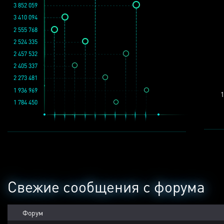
3 852 059
3 410 094
2 555 768
2 524 335
2 457 532
2 405 337
2 273 481
1 936 969
1
1 784 450
Свежие сообщения с форума
Форум