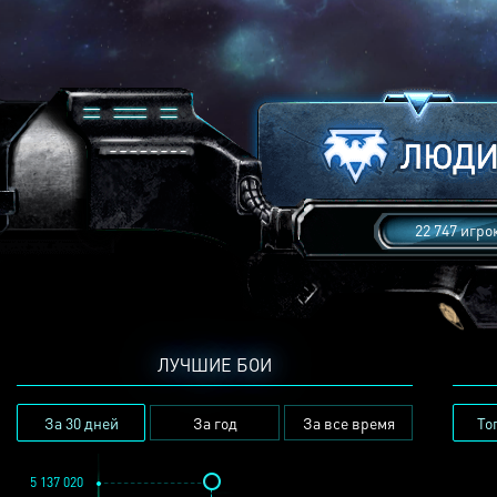
22 747 игро
ЛУЧШИЕ БОИ
За 30 дней
За год
За все время
То
5 137 020