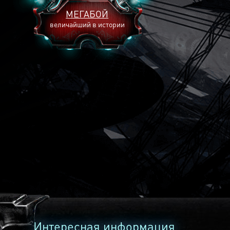
МЕГАБОЙ
величайший в истории
2893
2269
2240
Интересная информация