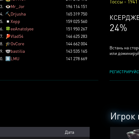
Тоссы - 1941
3.
👁️
Mr_Jor
196 114 151
4.
⛏️
Drjusha
165 319 750
КСЕРДЖ
5.
◽
Xepp
159 025 560
24%
6.
🍀
eeAnatolyee
151 950 267
7.
🏓
Vlad54
146 625 283
8.
🎓
OvCore
144 662 004
Встань на сто
9.
🐨
bastilia
143 535 165
или доминируй
0.
8️⃣
LMU
141 278 669
РЕГИСТРИРУЙС
Игрок 
Дата