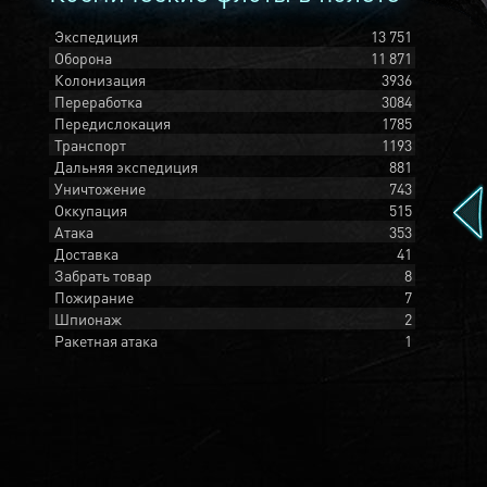
Экспедиция
13 751
Оборона
11 871
Колонизация
3936
Переработка
3084
Передислокация
1785
Транспорт
1193
Дальняя экспедиция
881
Уничтожение
743
Оккупация
515
Атака
353
Доставка
41
Забрать товар
8
Пожирание
7
Шпионаж
2
Ракетная атака
1