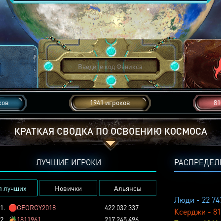
ков
1941 игроков
81
КРАТКАЯ СВОДКА ПО ОСВОЕНИЮ КОСМОСА
ЛУЧШИЕ ИГРОКИ
РАСПРЕДЕЛ
п лучших
Новички
Альянсы
Люди - 22 74
1.
🛑
GEORGY2018
422 032 337
Ксерджи - 81
2.
🏕️
1811961
217 245 496