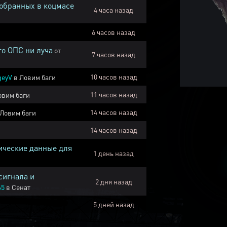
собранных в коцмасе
4 часа назад
6 часов назад
го ОПС ни луча
от
7 часов назад
10 часов назад
geyV
в
Ловим баги
11 часов назад
овим баги
14 часов назад
Ловим баги
14 часов назад
ические данные для
1 день назад
сигнала и
2 дня назад
45
в
Сенат
5 дней назад