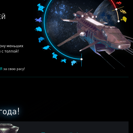
ЕЙ
рону меньших
 с толпой!
Я
за свою расу!
года!