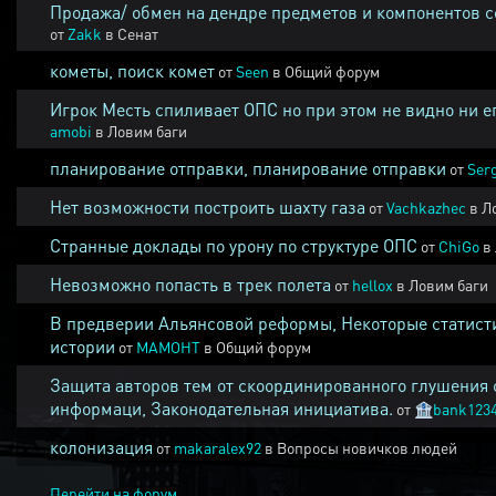
Продажа/ обмен на дендре предметов и компонентов 
от
Zakk
в
Сенат
кометы, поиск комет
от
Seen
в
Общий форум
Игрок Месть спиливает ОПС но при этом не видно ни е
amobi
в
Ловим баги
планирование отправки, планирование отправки
от
Ser
Нет возможности построить шахту газа
от
Vachkazhec
в
Л
Странные доклады по урону по структуре ОПС
от
ChiGo
в
Невозможно попасть в трек полета
от
hellox
в
Ловим баги
В предверии Альянсовой реформы, Некоторые статист
истории
от
MAMOHT
в
Общий форум
Защита авторов тем от скоординированного глушения 
информаци, Законодательная инициатива.
от
🏦
bank123
колонизация
от
makaralex92
в
Вопросы новичков людей
Перейти на форум