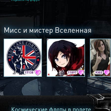
Мисс и мистер Вселенная
17138
11897
9303
Космические флоты в полете