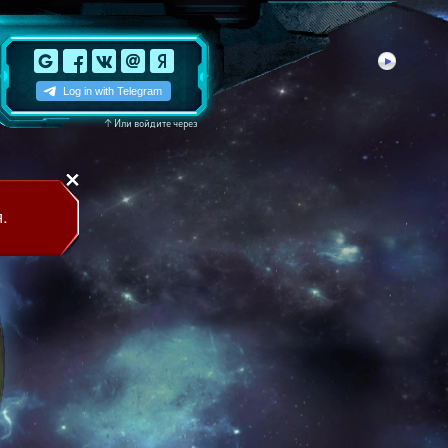
↑
Или войдите через
.