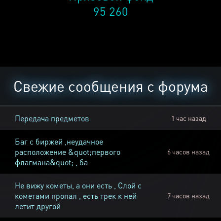
95 260
Свежие сообщения с форума
Передача предметов
1 час назад
Баг с биржей ,неудачное
расположение &quot;первого
6 часов назад
флагмана&quot; , ба
Не вижу кометы, а они есть , Слой с
кометами пропал , есть трек к ней
7 часов назад
летит другой