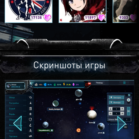
17138
11897
9303
Скриншоты игры