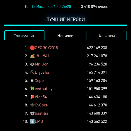
10.
13 Июля 2026 20:26:28
3 410 094 очков
ЛУЧШИЕ ИГРОКИ
Топ лучших
Новички
Альянсы
1.
🛑
GEORGY2018
422 149 238
2.
🏕️
1811961
217 241 078
3.
👁️
Mr_Jor
196 236 520
4.
⛏️
Drjusha
165 714 391
5.
◽
Xepp
159 163 204
6.
🍀
eeAnatolyee
151 950 399
7.
🏓
Vlad54
146 634 180
8.
🎓
OvCore
146 612 370
9.
🐨
bastilia
143 608 339
10.
8️⃣
LMU
143 562 522