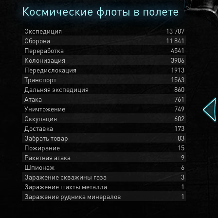
Космические флоты в полете
Экспедиция
13 707
Оборона
11 841
Переработка
4541
Колонизация
3906
Передислокация
1913
Транспорт
1563
Дальняя экспедиция
860
Атака
761
Уничтожение
749
Оккупация
602
Доставка
173
Забрать товар
83
Пожирание
15
Ракетная атака
9
Шпионаж
6
Заражение скважины газа
3
Заражение шахты металла
1
Заражение рудника минералов
1