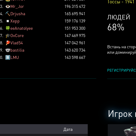
Тоссы - 1941
3.
👁️
Mr_Jor
196 315 472
4.
⛏️
Drjusha
165 695 941
КСЕРДЖ
5.
◽
Xepp
159 176 139
25%
6.
🍀
eeAnatolyee
151 953 300
7.
🎓
OvCore
147 469 975
8.
🏓
Vlad54
147 042 961
Встань на сто
9.
🐨
bastilia
143 620 734
или доминируй
0.
8️⃣
LMU
143 598 667
РЕГИСТРИРУЙС
Игрок 
Дата