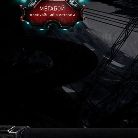
МЕГАБОЙ
величайший в истории
2893
2269
2240