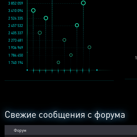
3 852 059
3 410 094
2 524 335
2 457 532
2 405 337
2 273 481
1 936 969
1 784 450
1
1 740 194
Свежие сообщения с форума
Форум