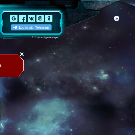
↑
Или войдите через
.