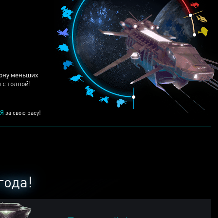
ЕЙ
рону меньших
 с толпой!
Я
за свою расу!
года!