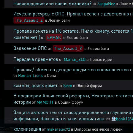
Нововведение или новая механика?
от
3acpaNez
в
Ловим 
Исчезли ресурсы с ОПС, Пропал веспен с девственно 
The_Assault_Z
в
Ловим баги
Пропала комета на 1% остатка, Пилю комету, остаётся 
кометы нет (
от
EPMAK
в
Ловим баги
Задвоение ОПС
от
The_Assault_Z
в
Ловим баги
Передача предметов
от
Mamai_ZLO
в
Новые идеи
Продажа/ обмен на дендре предметов и компонентов 
от
Roman-Lions
в
Сенат
кометы, поиск комет
от
Seen
в
Общий форум
В предверии Альянсовой реформы, Некоторые статист
истории
от
MAMOHT
в
Общий форум
Защита авторов тем от скоординированного глушения 
информаци, Законодательная инициатива.
от
🏦
bank123
колонизация
от
makaralex92
в
Вопросы новичков людей