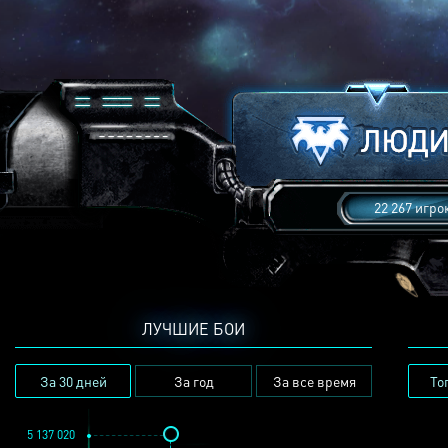
22 267 игро
ЛУЧШИЕ БОИ
За 30 дней
За год
За все время
То
5 137 020