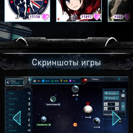
17138
11897
9303
Скриншоты игры