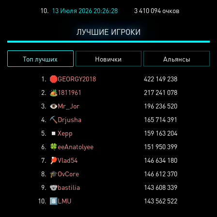
10.
13 Июля 2026 20:26:28
3 410 094 очков
ЛУЧШИЕ ИГРОКИ
Топ лучших
Новички
Альянсы
1.
🛑
GEORGY2018
422 149 238
2.
🏕️
1811961
217 241 078
3.
👁️
Mr_Jor
196 236 520
4.
⛏️
Drjusha
165 714 391
5.
◽
Xepp
159 163 204
6.
🍀
eeAnatolyee
151 950 399
7.
🏓
Vlad54
146 634 180
8.
🎓
OvCore
146 612 370
9.
🐨
bastilia
143 608 339
10.
8️⃣
LMU
143 562 522