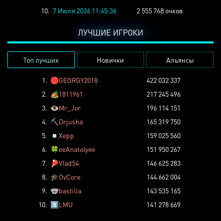
10.
7 Июля 2026 11:45:36
2 555 768 очков
ЛУЧШИЕ ИГРОКИ
Топ лучших
Новички
Альянсы
1.
🛑
GEORGY2018
422 032 337
2.
🏕️
1811961
217 245 496
3.
👁️
Mr_Jor
196 114 151
4.
⛏️
Drjusha
165 319 750
5.
◽
Xepp
159 025 560
6.
🍀
eeAnatolyee
151 950 267
7.
🏓
Vlad54
146 625 283
8.
🎓
OvCore
144 662 004
9.
🐨
bastilia
143 535 165
10.
8️⃣
LMU
141 278 669