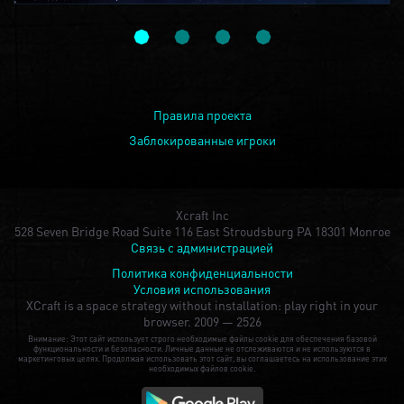
Правила проекта
Заблокированные игроки
Xcraft Inc
528 Seven Bridge Road Suite 116 East Stroudsburg PA 18301 Monroe
Связь с администрацией
Политика конфиденциальности
Условия использования
XCraft is a space strategy without installation: play right in your
browser.
2009 — 2526
Внимание: Этот сайт использует строго необходимые файлы cookie для обеспечения базовой
функциональности и безопасности. Личные данные не отслеживаются и не используются в
маркетинговых целях. Продолжая использовать этот сайт, вы соглашаетесь на использование этих
необходимых файлов cookie.