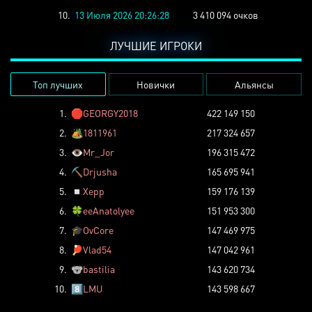
10.
13 Июля 2026 20:26:28
3 410 094 очков
ЛУЧШИЕ ИГРОКИ
Топ лучших
Новички
Альянсы
1.
🛑
GEORGY2018
422 149 150
2.
🏕️
1811961
217 324 657
3.
👁️
Mr_Jor
196 315 472
4.
⛏️
Drjusha
165 695 941
5.
◽
Xepp
159 176 139
6.
🍀
eeAnatolyee
151 953 300
7.
🎓
OvCore
147 469 975
8.
🏓
Vlad54
147 042 961
9.
🐨
bastilia
143 620 734
10.
8️⃣
LMU
143 598 667