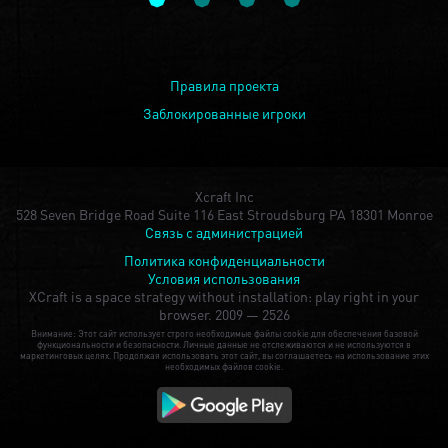
Правила проекта
Заблокированные игроки
Xcraft Inc
528 Seven Bridge Road Suite 116 East Stroudsburg PA 18301 Monroe
Связь с администрацией
Политика конфиденциальности
Условия использования
XCraft is a space strategy without installation: play right in your
browser.
2009 — 2526
Внимание: Этот сайт использует строго необходимые файлы cookie для обеспечения базовой
функциональности и безопасности. Личные данные не отслеживаются и не используются в
маркетинговых целях. Продолжая использовать этот сайт, вы соглашаетесь на использование этих
необходимых файлов cookie.