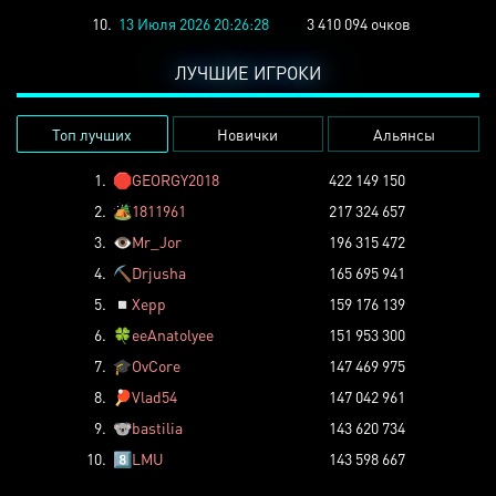
10.
13 Июля 2026 20:26:28
3 410 094 очков
ЛУЧШИЕ ИГРОКИ
Топ лучших
Новички
Альянсы
1.
🛑
GEORGY2018
422 149 150
2.
🏕️
1811961
217 324 657
3.
👁️
Mr_Jor
196 315 472
4.
⛏️
Drjusha
165 695 941
5.
◽
Xepp
159 176 139
6.
🍀
eeAnatolyee
151 953 300
7.
🎓
OvCore
147 469 975
8.
🏓
Vlad54
147 042 961
9.
🐨
bastilia
143 620 734
10.
8️⃣
LMU
143 598 667