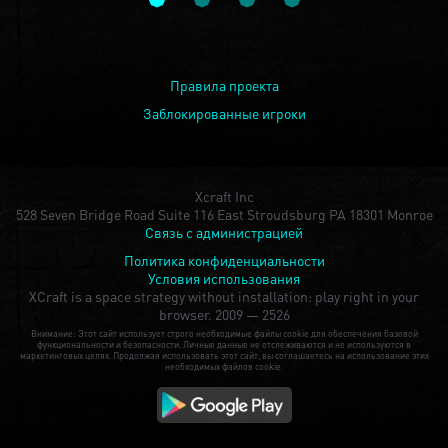
Правила проекта
Заблокированные игроки
Xcraft Inc
528 Seven Bridge Road Suite 116 East Stroudsburg PA 18301 Monroe
Связь с администрацией
Политика конфиденциальности
Условия использования
XCraft is a space strategy without installation: play right in your
browser.
2009 — 2526
Внимание: Этот сайт использует строго необходимые файлы cookie для обеспечения базовой
функциональности и безопасности. Личные данные не отслеживаются и не используются в
маркетинговых целях. Продолжая использовать этот сайт, вы соглашаетесь на использование этих
необходимых файлов cookie.