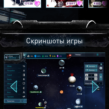
17138
11897
9303
Скриншоты игры