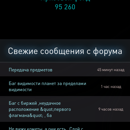
95 260
Свежие сообщения с форума
Передача предметов
45 минут назад
Баг видимости планет за пределами
1 час назад
видимости
Баг с биржей ,неудачное
расположение &quot;первого
9 часов назад
флагмана&quot; , ба
Не вижу кометы, а они есть , Слой с