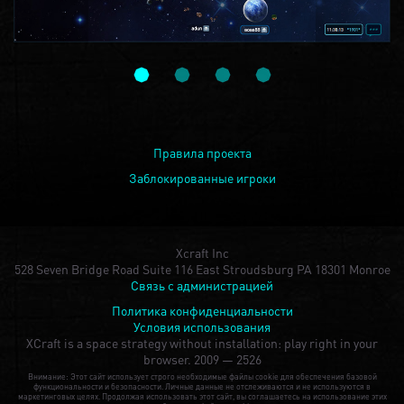
Правила проекта
Заблокированные игроки
Xcraft Inc
528 Seven Bridge Road Suite 116 East Stroudsburg PA 18301 Monroe
Связь с администрацией
Политика конфиденциальности
Условия использования
XCraft is a space strategy without installation: play right in your
browser.
2009 — 2526
Внимание: Этот сайт использует строго необходимые файлы cookie для обеспечения базовой
функциональности и безопасности. Личные данные не отслеживаются и не используются в
маркетинговых целях. Продолжая использовать этот сайт, вы соглашаетесь на использование этих