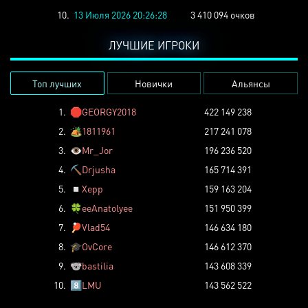
10.
13 Июля 2026 20:26:28
3 410 094 очков
ЛУЧШИЕ ИГРОКИ
Топ лучших
Новички
Альянсы
1.
🛑
GEORGY2018
422 149 238
2.
🏕️
1811961
217 241 078
3.
👁️
Mr_Jor
196 236 520
4.
⛏️
Drjusha
165 714 391
5.
◽
Xepp
159 163 204
6.
🍀
eeAnatolyee
151 950 399
7.
🏓
Vlad54
146 634 180
8.
🎓
OvCore
146 612 370
9.
🐨
bastilia
143 608 339
10.
8️⃣
LMU
143 562 522