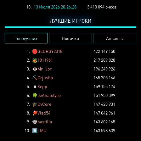
10.
13 Июля 2026 20:26:28
3 410 094 очков
ЛУЧШИЕ ИГРОКИ
Топ лучших
Новички
Альянсы
1.
🛑
GEORGY2018
422 149 150
2.
🏕️
1811961
217 289 828
3.
👁️
Mr_Jor
196 249 926
4.
⛏️
Drjusha
165 705 166
5.
◽
Xepp
159 155 174
6.
🍀
eeAnatolyee
151 950 399
7.
🎓
OvCore
147 423 931
8.
🏓
Vlad54
147 042 961
9.
🐨
bastilia
143 602 165
10.
8️⃣
LMU
143 598 639