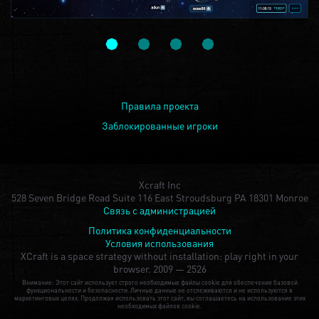
Правила проекта
Заблокированные игроки
Xcraft Inc
528 Seven Bridge Road Suite 116 East Stroudsburg PA 18301 Monroe
Связь с администрацией
Политика конфиденциальности
Условия использования
XCraft is a space strategy without installation: play right in your
browser.
2009 — 2526
Внимание: Этот сайт использует строго необходимые файлы cookie для обеспечения базовой
функциональности и безопасности. Личные данные не отслеживаются и не используются в
маркетинговых целях. Продолжая использовать этот сайт, вы соглашаетесь на использование этих
необходимых файлов cookie.