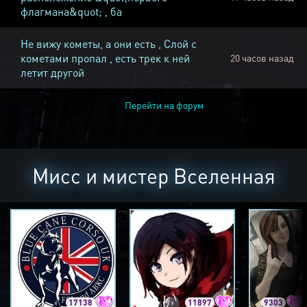
флагмана&quot; , ба
Не вижу кометы, а они есть , Слой с
кометами пропал , есть трек к ней
20 часов назад
летит другой
Перейти на форум
Мисс и мистер Вселенная
17138
11897
9303