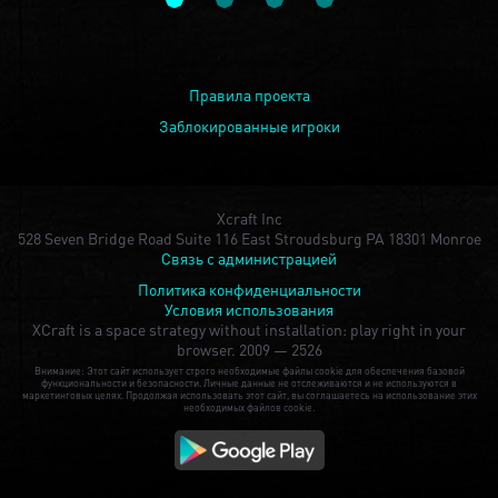
Правила проекта
Заблокированные игроки
Xcraft Inc
528 Seven Bridge Road Suite 116 East Stroudsburg PA 18301 Monroe
Связь с администрацией
Политика конфиденциальности
Условия использования
XCraft is a space strategy without installation: play right in your
browser.
2009 — 2526
Внимание: Этот сайт использует строго необходимые файлы cookie для обеспечения базовой
функциональности и безопасности. Личные данные не отслеживаются и не используются в
маркетинговых целях. Продолжая использовать этот сайт, вы соглашаетесь на использование этих
необходимых файлов cookie.