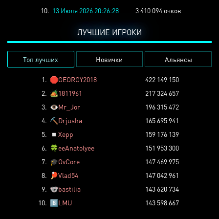
10.
13 Июля 2026 20:26:28
3 410 094 очков
ЛУЧШИЕ ИГРОКИ
Топ лучших
Новички
Альянсы
1.
🛑
GEORGY2018
422 149 150
2.
🏕️
1811961
217 324 657
3.
👁️
Mr_Jor
196 315 472
4.
⛏️
Drjusha
165 695 941
5.
◽
Xepp
159 176 139
6.
🍀
eeAnatolyee
151 953 300
7.
🎓
OvCore
147 469 975
8.
🏓
Vlad54
147 042 961
9.
🐨
bastilia
143 620 734
10.
8️⃣
LMU
143 598 667