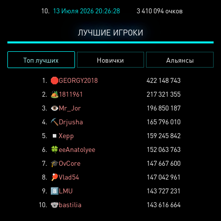
10.
13 Июля 2026 20:26:28
3 410 094 очков
ЛУЧШИЕ ИГРОКИ
Топ лучших
Новички
Альянсы
1.
🛑
GEORGY2018
422 148 743
2.
🏕️
1811961
217 321 355
3.
👁️
Mr_Jor
196 850 187
4.
⛏️
Drjusha
165 796 010
5.
◽
Xepp
159 245 842
6.
🍀
eeAnatolyee
152 063 763
7.
🎓
OvCore
147 667 600
8.
🏓
Vlad54
147 042 961
9.
8️⃣
LMU
143 727 231
10.
🐨
bastilia
143 616 664