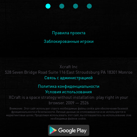
Правила проекта
Заблокированные игроки
Xcraft Inc
528 Seven Bridge Road Suite 116 East Stroudsburg PA 18301 Monroe
Связь с администрацией
Политика конфиденциальности
Условия использования
XCraft is a space strategy without installation: play right in your
browser.
2009 — 2526
Внимание: Этот сайт использует строго необходимые файлы cookie для обеспечения базовой
функциональности и безопасности. Личные данные не отслеживаются и не используются в
маркетинговых целях. Продолжая использовать этот сайт, вы соглашаетесь на использование этих
необходимых файлов cookie.