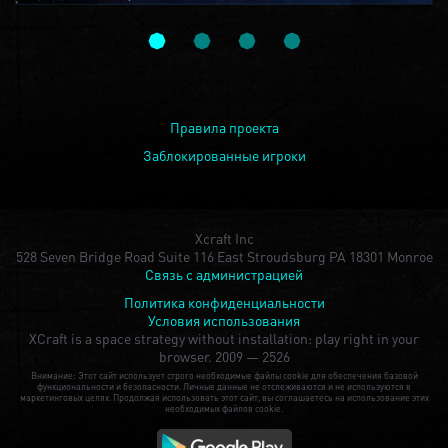
Правила проекта
Заблокированные игроки
Xcraft Inc
528 Seven Bridge Road Suite 116 East Stroudsburg PA 18301 Monroe
Связь с администрацией
Политика конфиденциальности
Условия использования
XCraft is a space strategy without installation: play right in your
browser.
2009 — 2526
Внимание: Этот сайт использует строго необходимые файлы cookie для обеспечения базовой
функциональности и безопасности. Личные данные не отслеживаются и не используются в
маркетинговых целях. Продолжая использовать этот сайт, вы соглашаетесь на использование этих
необходимых файлов cookie.