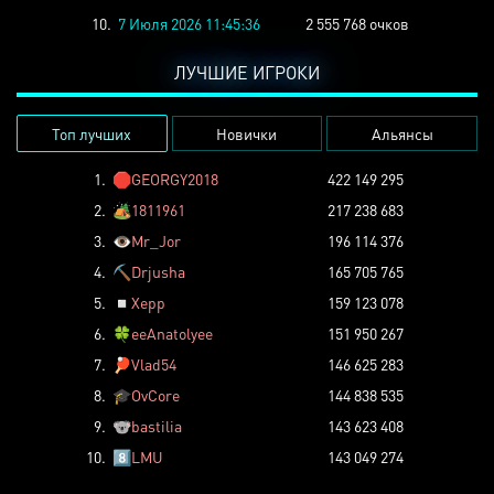
10.
7 Июля 2026 11:45:36
2 555 768 очков
ЛУЧШИЕ ИГРОКИ
Топ лучших
Новички
Альянсы
1.
🛑
GEORGY2018
422 149 295
2.
🏕️
1811961
217 238 683
3.
👁️
Mr_Jor
196 114 376
4.
⛏️
Drjusha
165 705 765
5.
◽
Xepp
159 123 078
6.
🍀
eeAnatolyee
151 950 267
7.
🏓
Vlad54
146 625 283
8.
🎓
OvCore
144 838 535
9.
🐨
bastilia
143 623 408
10.
8️⃣
LMU
143 049 274