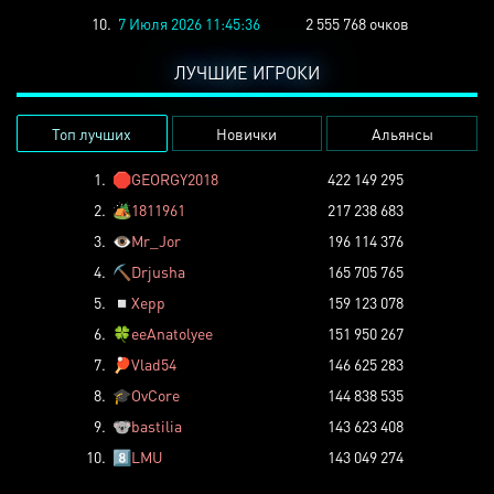
10.
7 Июля 2026 11:45:36
2 555 768 очков
ЛУЧШИЕ ИГРОКИ
Топ лучших
Новички
Альянсы
1.
🛑
GEORGY2018
422 149 295
2.
🏕️
1811961
217 238 683
3.
👁️
Mr_Jor
196 114 376
4.
⛏️
Drjusha
165 705 765
5.
◽
Xepp
159 123 078
6.
🍀
eeAnatolyee
151 950 267
7.
🏓
Vlad54
146 625 283
8.
🎓
OvCore
144 838 535
9.
🐨
bastilia
143 623 408
10.
8️⃣
LMU
143 049 274