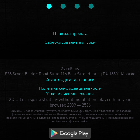
Правила проекта
Заблокированные игроки
Xcraft Inc
528 Seven Bridge Road Suite 116 East Stroudsburg PA 18301 Monroe
Связь с администрацией
Политика конфиденциальности
Условия использования
XCraft is a space strategy without installation: play right in your
browser.
2009 — 2526
Внимание: Этот сайт использует строго необходимые файлы cookie для обеспечения базовой
функциональности и безопасности. Личные данные не отслеживаются и не используются в
маркетинговых целях. Продолжая использовать этот сайт, вы соглашаетесь на использование этих
необходимых файлов cookie.