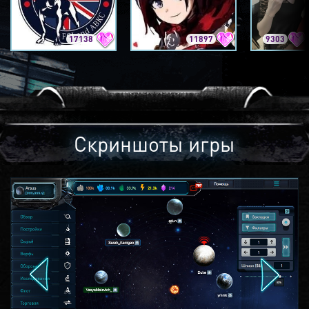
17138
11897
9303
Скриншоты игры