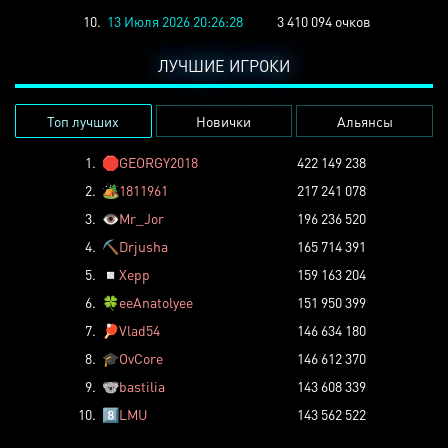
10.
13 Июля 2026 20:26:28
3 410 094 очков
ЛУЧШИЕ ИГРОКИ
Топ лучших
Новички
Альянсы
1.
🛑
GEORGY2018
422 149 238
2.
🏕️
1811961
217 241 078
3.
👁️
Mr_Jor
196 236 520
4.
⛏️
Drjusha
165 714 391
5.
◽
Xepp
159 163 204
6.
🍀
eeAnatolyee
151 950 399
7.
🏓
Vlad54
146 634 180
8.
🎓
OvCore
146 612 370
9.
🐨
bastilia
143 608 339
10.
8️⃣
LMU
143 562 522