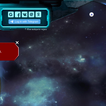
↑
Или войдите через
.