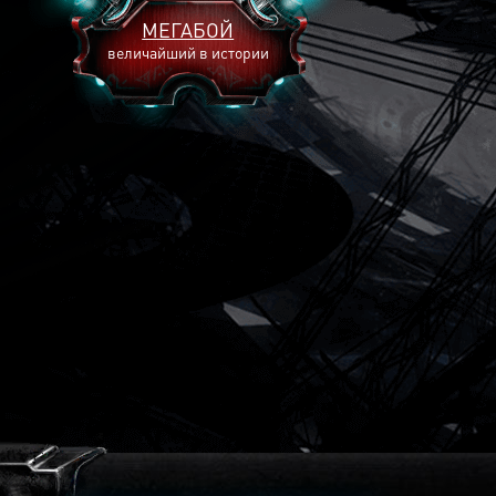
МЕГАБОЙ
величайший в истории
2893
2269
2240