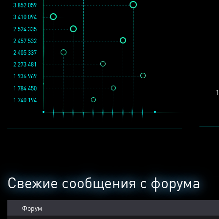
3 852 059
3 410 094
2 524 335
2 457 532
2 405 337
2 273 481
1 936 969
1 784 450
1
1 740 194
Свежие сообщения с форума
Форум