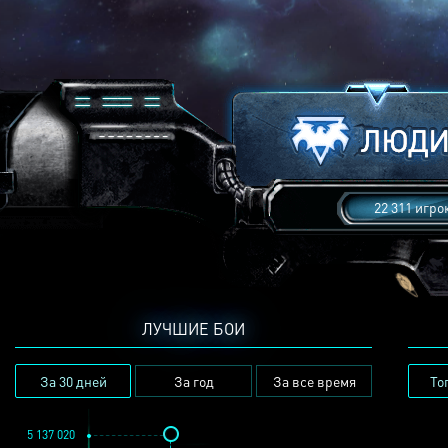
22 311 игро
ЛУЧШИЕ БОИ
За 30 дней
За год
За все время
То
5 137 020