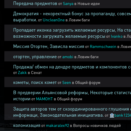
Передача предметов
от
Sanya
в
Новые идеи
Демократия - некоректный бонус за пропаганду, совсе
выработки.
от
UncleanOne
в
Ловим баги
Пропадает иконка загрузить желаемые ресурсы, На ста
возможности загружать желаемые ресурсы
от
Ivanko
в
Ло
Миссия Отортен, Зависла миссия
от
Rammschwein
в
Ловим
отортен, управление
от
amobi
в
Ловим баги
Продажа/ обмен на дендре предметов и компонентов 
от
Zakk
в
Сенат
кометы, поиск комет
от
Seen
в
Общий форум
В предверии Альянсовой реформы, Некоторые статист
истории
от
MAMOHT
в
Общий форум
Защита авторов тем от скоординированного глушения 
информаци, Законодательная инициатива.
от
🏦
bank123
колонизация
от
makaralex92
в
Вопросы новичков людей