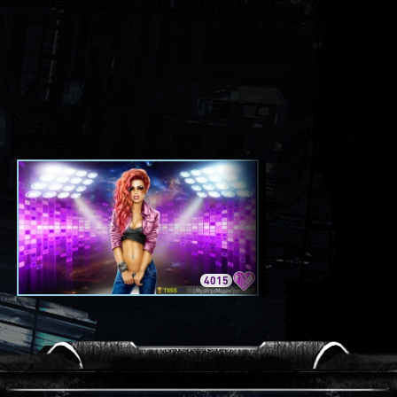
4015
3420