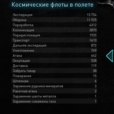
Космические флоты в полете
Экспедиция
13 754
Оборона
11 925
Переработка
4312
Колонизация
3870
Передислокация
1935
Транспорт
1610
Дальняя экспедиция
872
Уничтожение
749
Атака
642
Оккупация
538
Доставка
119
Забрать товар
38
Пожирание
15
Шпионаж
6
Заражение рудника минералов
3
Ракетная атака
2
Заражение шахты металла
1
Заражение скважины газа
1