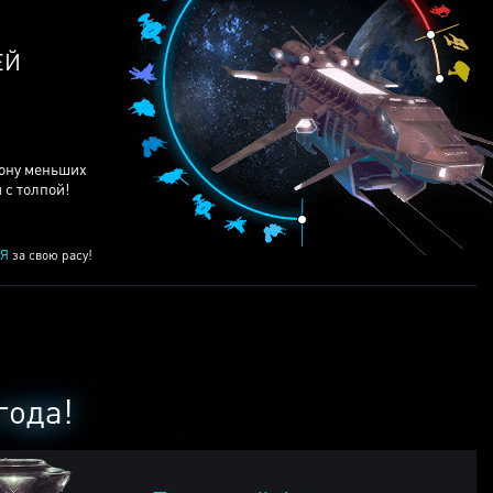
ЕЙ
рону меньших
 с толпой!
Я
за свою расу!
года!