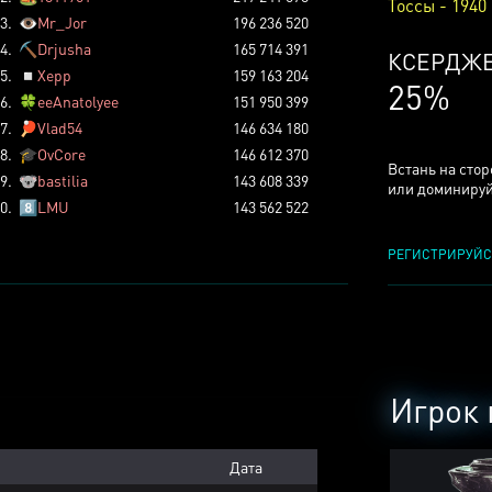
Тоссы - 1940
3.
👁️
Mr_Jor
196 236 520
4.
⛏️
Drjusha
165 714 391
КСЕРДЖ
5.
◽
Xepp
159 163 204
25%
6.
🍀
eeAnatolyee
151 950 399
7.
🏓
Vlad54
146 634 180
8.
🎓
OvCore
146 612 370
Встань на сто
9.
🐨
bastilia
143 608 339
или доминируй
0.
8️⃣
LMU
143 562 522
РЕГИСТРИРУЙС
Игрок 
Дата