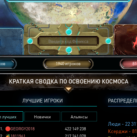
ков
1940 игроков
81
КРАТКАЯ СВОДКА ПО ОСВОЕНИЮ КОСМОСА
ЛУЧШИЕ ИГРОКИ
РАСПРЕДЕЛ
п лучших
Новички
Альянсы
Люди - 22 31
1.
🛑
GEORGY2018
422 149 238
Ксерджи - 81
2.
🏕️
1811961
217 241 078