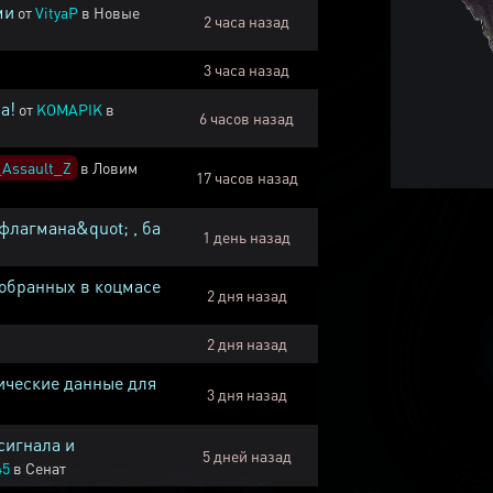
ми
от
VityaP
в
Новые
2 часа назад
3 часа назад
а!
от
KOMAPIK
в
6 часов назад
Assault_Z
в
Ловим
17 часов назад
флагмана&quot; , ба
1 день назад
собранных в коцмасе
2 дня назад
2 дня назад
ические данные для
3 дня назад
сигнала и
5 дней назад
45
в
Сенат