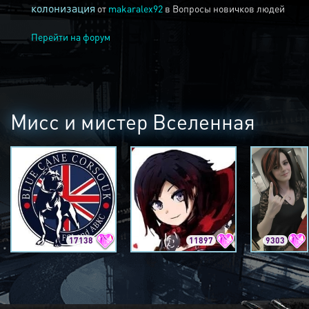
колонизация
от
makaralex92
в
Вопросы новичков людей
Перейти на форум
Мисс и мистер Вселенная
17138
11897
9303