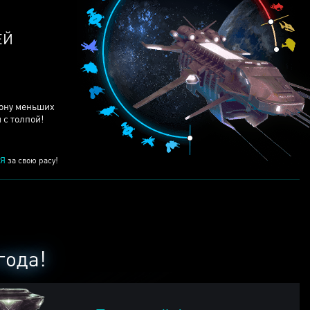
ЕЙ
рону меньших
 с толпой!
Я
за свою расу!
года!