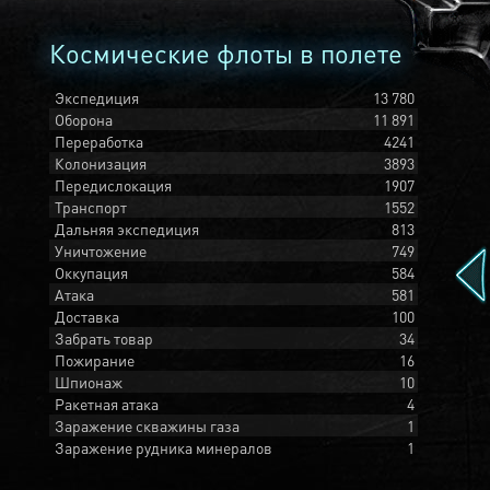
Космические флоты в полете
Экспедиция
13 780
Оборона
11 891
Переработка
4241
Колонизация
3893
Передислокация
1907
Транспорт
1552
Дальняя экспедиция
813
Уничтожение
749
Оккупация
584
Атака
581
Доставка
100
Забрать товар
34
Пожирание
16
Шпионаж
10
Ракетная атака
4
Заражение скважины газа
1
Заражение рудника минералов
1