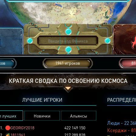
ков
1941 игроков
81
КРАТКАЯ СВОДКА ПО ОСВОЕНИЮ КОСМОСА
ЛУЧШИЕ ИГРОКИ
РАСПРЕДЕЛ
п лучших
Новички
Альянсы
Люди - 22 36
1.
🛑
GEORGY2018
422 149 150
Ксерджи - 81
2.
🏕️
1811961
217 289 828