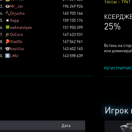
Тоссы - 1941
3.
👁️
Mr_Jor
196 249 926
4.
⛏️
Drjusha
165 705 166
КСЕРДЖ
5.
◽
Xepp
159 155 174
25%
6.
🍀
eeAnatolyee
151 950 399
7.
🎓
OvCore
147 423 931
8.
🏓
Vlad54
147 042 961
Встань на сто
9.
🐨
bastilia
143 602 165
или доминируй
0.
8️⃣
LMU
143 598 639
РЕГИСТРИРУЙС
Игрок 
Дата