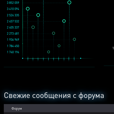
3 852 059
3 410 094
2 524 335
2 457 532
2 405 337
2 273 481
1 936 969
1 784 450
1
1 740 194
Свежие сообщения с форума
Форум