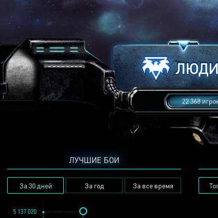
22 368 игро
ЛУЧШИЕ БОИ
За 30 дней
За год
За все время
То
5 137 020