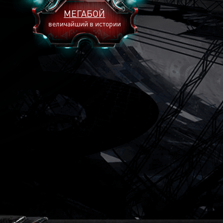
МЕГАБОЙ
величайший в истории
2893
2269
2240