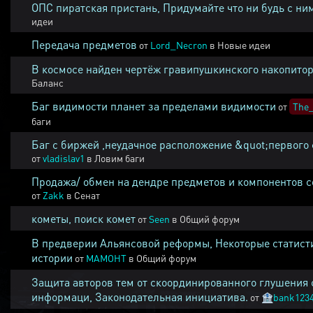
ОПС пиратская пристань, Придумайте что ни будь с ни
идеи
Передача предметов
от
Lord_Necron
в
Новые идеи
В космосе найден чертёж гравипушкинского накопитор
Баланс
Баг видимости планет за пределами видимости
от
The_
баги
Баг с биржей ,неудачное расположение &quot;первого 
от
vladislav1
в
Ловим баги
Продажа/ обмен на дендре предметов и компонентов 
от
Zakk
в
Сенат
кометы, поиск комет
от
Seen
в
Общий форум
В предверии Альянсовой реформы, Некоторые статист
истории
от
MAMOHT
в
Общий форум
Защита авторов тем от скоординированного глушения 
информаци, Законодательная инициатива.
от
🏦
bank123