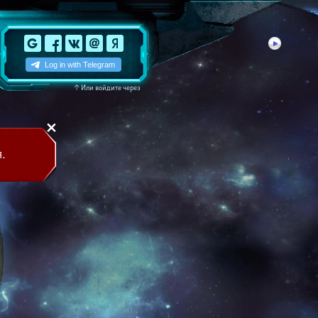
↑
Или войдите через
.