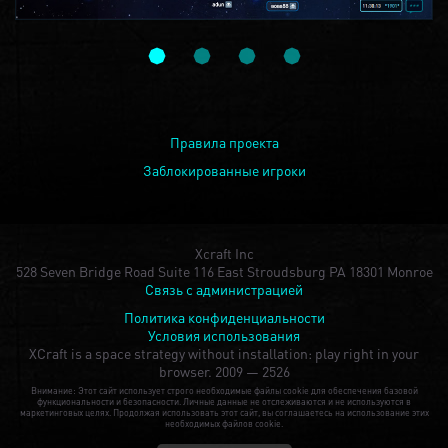
Правила проекта
Заблокированные игроки
Xcraft Inc
528 Seven Bridge Road Suite 116 East Stroudsburg PA 18301 Monroe
Связь с администрацией
Политика конфиденциальности
Условия использования
XCraft is a space strategy without installation: play right in your
browser.
2009 — 2526
Внимание: Этот сайт использует строго необходимые файлы cookie для обеспечения базовой
функциональности и безопасности. Личные данные не отслеживаются и не используются в
маркетинговых целях. Продолжая использовать этот сайт, вы соглашаетесь на использование этих
необходимых файлов cookie.