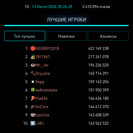
10.
13 Июля 2026 20:26:28
3 410 094 очков
ЛУЧШИЕ ИГРОКИ
Топ лучших
Новички
Альянсы
1.
🛑
GEORGY2018
422 149 238
2.
🏕️
1811961
217 241 078
3.
👁️
Mr_Jor
196 236 520
4.
⛏️
Drjusha
165 714 391
5.
◽
Xepp
159 163 204
6.
🍀
eeAnatolyee
151 950 399
7.
🏓
Vlad54
146 634 180
8.
🎓
OvCore
146 612 370
9.
🐨
bastilia
143 608 339
10.
8️⃣
LMU
143 562 522