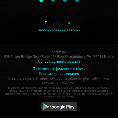
Правила проекта
Заблокированные игроки
Xcraft Inc
528 Seven Bridge Road Suite 116 East Stroudsburg PA 18301 Monroe
Связь с администрацией
Политика конфиденциальности
Условия использования
XCraft is a space strategy without installation: play right in your
browser.
2009 — 2526
Внимание: Этот сайт использует строго необходимые файлы cookie для обеспечения базовой
функциональности и безопасности. Личные данные не отслеживаются и не используются в
маркетинговых целях. Продолжая использовать этот сайт, вы соглашаетесь на использование этих
необходимых файлов cookie.