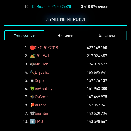
10.
13 Июля 2026 20:26:28
3 410 094 очков
ЛУЧШИЕ ИГРОКИ
Топ лучших
Новички
Альянсы
1.
🛑
GEORGY2018
422 149 150
2.
🏕️
1811961
217 324 657
3.
👁️
Mr_Jor
196 315 472
4.
⛏️
Drjusha
165 695 941
5.
◽
Xepp
159 176 139
6.
🍀
eeAnatolyee
151 953 300
7.
🎓
OvCore
147 469 975
8.
🏓
Vlad54
147 042 961
9.
🐨
bastilia
143 620 734
10.
8️⃣
LMU
143 598 667