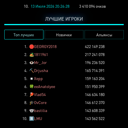
10.
13 Июля 2026 20:26:28
3 410 094 очков
ЛУЧШИЕ ИГРОКИ
Топ лучших
Новички
Альянсы
1.
🛑
GEORGY2018
422 149 238
2.
🏕️
1811961
217 241 078
3.
👁️
Mr_Jor
196 236 520
4.
⛏️
Drjusha
165 714 391
5.
◽
Xepp
159 163 204
6.
🍀
eeAnatolyee
151 950 399
7.
🏓
Vlad54
146 634 180
8.
🎓
OvCore
146 612 370
9.
🐨
bastilia
143 608 339
10.
8️⃣
LMU
143 562 522