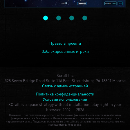
Правила проекта
Заблокированные игроки
Xcraft Inc
528 Seven Bridge Road Suite 116 East Stroudsburg PA 18301 Monroe
Связь с администрацией
Политика конфиденциальности
Условия использования
XCraft is a space strategy without installation: play right in your
browser.
2009 — 2526
Внимание: Этот сайт использует строго необходимые файлы cookie для обеспечения базовой
функциональности и безопасности. Личные данные не отслеживаются и не используются в
маркетинговых целях. Продолжая использовать этот сайт, вы соглашаетесь на использование этих
необходимых файлов cookie.