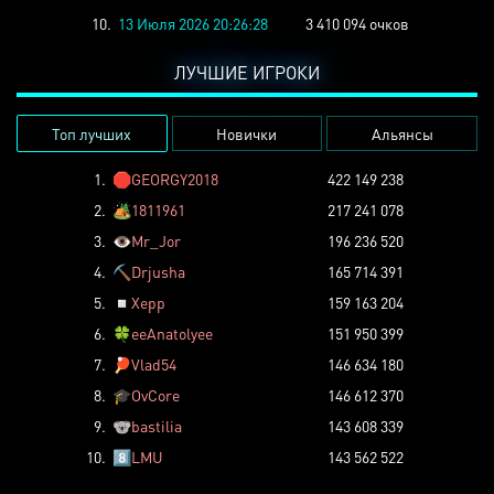
10.
13 Июля 2026 20:26:28
3 410 094 очков
ЛУЧШИЕ ИГРОКИ
Топ лучших
Новички
Альянсы
1.
🛑
GEORGY2018
422 149 238
2.
🏕️
1811961
217 241 078
3.
👁️
Mr_Jor
196 236 520
4.
⛏️
Drjusha
165 714 391
5.
◽
Xepp
159 163 204
6.
🍀
eeAnatolyee
151 950 399
7.
🏓
Vlad54
146 634 180
8.
🎓
OvCore
146 612 370
9.
🐨
bastilia
143 608 339
10.
8️⃣
LMU
143 562 522