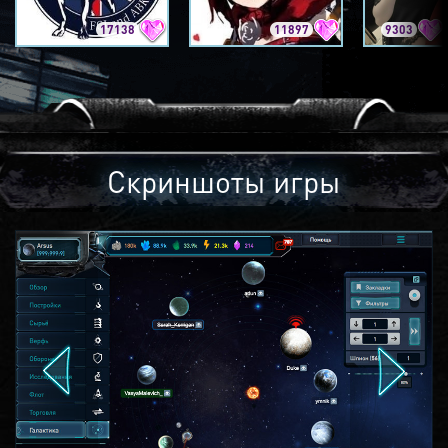
17138
11897
9303
Скриншоты игры