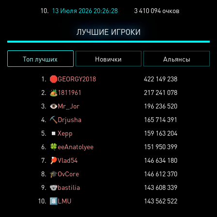
10.
13 Июля 2026 20:26:28
3 410 094 очков
ЛУЧШИЕ ИГРОКИ
Топ лучших
Новички
Альянсы
1.
🛑
GEORGY2018
422 149 238
2.
🏕️
1811961
217 241 078
3.
👁️
Mr_Jor
196 236 520
4.
⛏️
Drjusha
165 714 391
5.
◽
Xepp
159 163 204
6.
🍀
eeAnatolyee
151 950 399
7.
🏓
Vlad54
146 634 180
8.
🎓
OvCore
146 612 370
9.
🐨
bastilia
143 608 339
10.
8️⃣
LMU
143 562 522