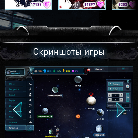
17138
11897
9303
Скриншоты игры