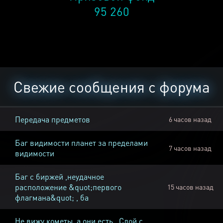
95 260
Свежие сообщения с форума
Передача предметов
6 часов назад
Баг видимости планет за пределами
7 часов назад
видимости
Баг с биржей ,неудачное
расположение &quot;первого
15 часов назад
флагмана&quot; , ба
Не вижу кометы, а они есть , Слой с