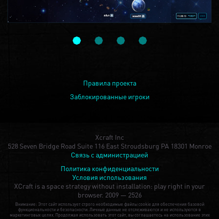
Правила проекта
Заблокированные игроки
Xcraft Inc
528 Seven Bridge Road Suite 116 East Stroudsburg PA 18301 Monroe
Связь с администрацией
Политика конфиденциальности
Условия использования
XCraft is a space strategy without installation: play right in your
browser.
2009 — 2526
Внимание: Этот сайт использует строго необходимые файлы cookie для обеспечения базовой
функциональности и безопасности. Личные данные не отслеживаются и не используются в
маркетинговых целях. Продолжая использовать этот сайт, вы соглашаетесь на использование этих