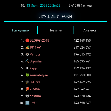
10.
13 Июля 2026 20:26:28
3 410 094 очков
ЛУЧШИЕ ИГРОКИ
Топ лучших
Новички
Альянсы
1.
🛑
GEORGY2018
422 149 150
2.
🏕️
1811961
217 324 657
3.
👁️
Mr_Jor
196 315 472
4.
⛏️
Drjusha
165 695 941
5.
◽
Xepp
159 176 139
6.
🍀
eeAnatolyee
151 953 300
7.
🎓
OvCore
147 469 975
8.
🏓
Vlad54
147 042 961
9.
🐨
bastilia
143 620 734
10.
8️⃣
LMU
143 598 667