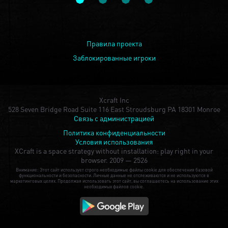
Правила проекта
Заблокированные игроки
Xcraft Inc
528 Seven Bridge Road Suite 116 East Stroudsburg PA 18301 Monroe
Связь с администрацией
Политика конфиденциальности
Условия использования
XCraft is a space strategy without installation: play right in your
browser.
2009 — 2526
Внимание: Этот сайт использует строго необходимые файлы cookie для обеспечения базовой
функциональности и безопасности. Личные данные не отслеживаются и не используются в
маркетинговых целях. Продолжая использовать этот сайт, вы соглашаетесь на использование этих
необходимых файлов cookie.