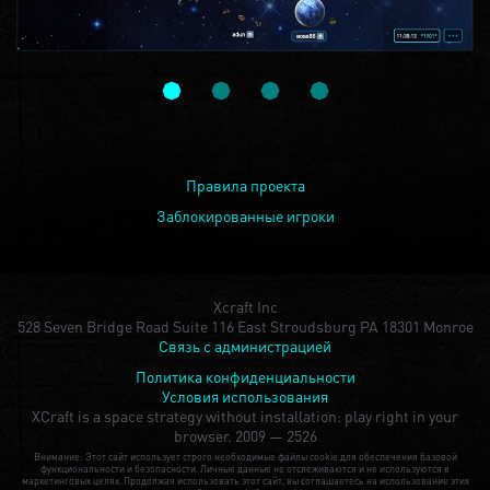
Правила проекта
Заблокированные игроки
Xcraft Inc
528 Seven Bridge Road Suite 116 East Stroudsburg PA 18301 Monroe
Связь с администрацией
Политика конфиденциальности
Условия использования
XCraft is a space strategy without installation: play right in your
browser.
2009 — 2526
Внимание: Этот сайт использует строго необходимые файлы cookie для обеспечения базовой
функциональности и безопасности. Личные данные не отслеживаются и не используются в
маркетинговых целях. Продолжая использовать этот сайт, вы соглашаетесь на использование этих