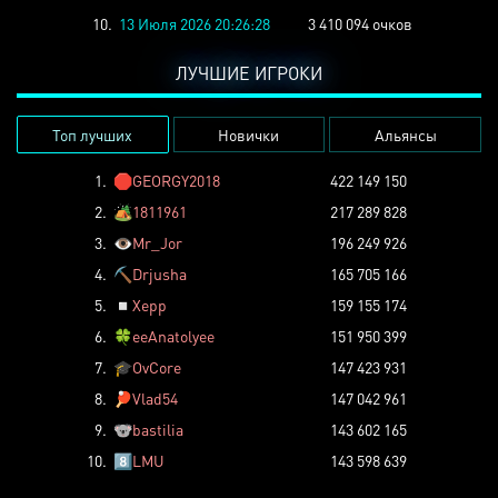
10.
13 Июля 2026 20:26:28
3 410 094 очков
ЛУЧШИЕ ИГРОКИ
Топ лучших
Новички
Альянсы
1.
🛑
GEORGY2018
422 149 150
2.
🏕️
1811961
217 289 828
3.
👁️
Mr_Jor
196 249 926
4.
⛏️
Drjusha
165 705 166
5.
◽
Xepp
159 155 174
6.
🍀
eeAnatolyee
151 950 399
7.
🎓
OvCore
147 423 931
8.
🏓
Vlad54
147 042 961
9.
🐨
bastilia
143 602 165
10.
8️⃣
LMU
143 598 639