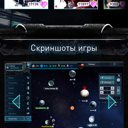
17138
11897
9303
Скриншоты игры