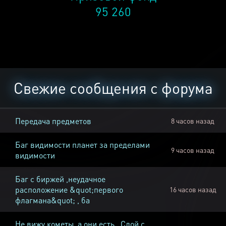
95 260
Свежие сообщения с форума
Передача предметов
8 часов назад
Баг видимости планет за пределами
9 часов назад
видимости
Баг с биржей ,неудачное
расположение &quot;первого
16 часов назад
флагмана&quot; , ба
Не вижу кометы, а они есть , Слой с