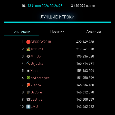
10.
13 Июля 2026 20:26:28
3 410 094 очков
ЛУЧШИЕ ИГРОКИ
Топ лучших
Новички
Альянсы
1.
🛑
GEORGY2018
422 149 238
2.
🏕️
1811961
217 241 078
3.
👁️
Mr_Jor
196 236 520
4.
⛏️
Drjusha
165 714 391
5.
◽
Xepp
159 163 204
6.
🍀
eeAnatolyee
151 950 399
7.
🏓
Vlad54
146 634 180
8.
🎓
OvCore
146 612 370
9.
🐨
bastilia
143 608 339
10.
8️⃣
LMU
143 562 522