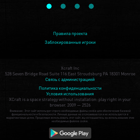
Правила проекта
Заблокированные игроки
Xcraft Inc
528 Seven Bridge Road Suite 116 East Stroudsburg PA 18301 Monroe
Связь с администрацией
Политика конфиденциальности
Условия использования
XCraft is a space strategy without installation: play right in your
browser.
2009 — 2526
Внимание: Этот сайт использует строго необходимые файлы cookie для обеспечения базовой
функциональности и безопасности. Личные данные не отслеживаются и не используются в
маркетинговых целях. Продолжая использовать этот сайт, вы соглашаетесь на использование этих
необходимых файлов cookie.