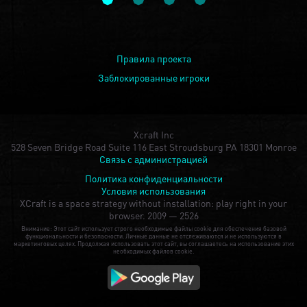
Правила проекта
Заблокированные игроки
Xcraft Inc
528 Seven Bridge Road Suite 116 East Stroudsburg PA 18301 Monroe
Связь с администрацией
Политика конфиденциальности
Условия использования
XCraft is a space strategy without installation: play right in your
browser.
2009 — 2526
Внимание: Этот сайт использует строго необходимые файлы cookie для обеспечения базовой
функциональности и безопасности. Личные данные не отслеживаются и не используются в
маркетинговых целях. Продолжая использовать этот сайт, вы соглашаетесь на использование этих
необходимых файлов cookie.