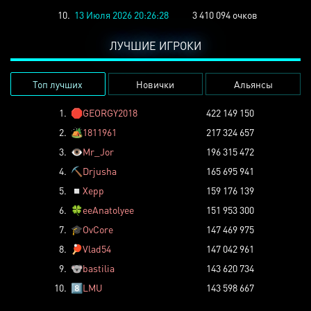
10.
13 Июля 2026 20:26:28
3 410 094 очков
ЛУЧШИЕ ИГРОКИ
Топ лучших
Новички
Альянсы
1.
🛑
GEORGY2018
422 149 150
2.
🏕️
1811961
217 324 657
3.
👁️
Mr_Jor
196 315 472
4.
⛏️
Drjusha
165 695 941
5.
◽
Xepp
159 176 139
6.
🍀
eeAnatolyee
151 953 300
7.
🎓
OvCore
147 469 975
8.
🏓
Vlad54
147 042 961
9.
🐨
bastilia
143 620 734
10.
8️⃣
LMU
143 598 667